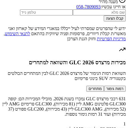
מענה מהיר
או חייגו עכשיו:
058-7809093
קבלו הצעה
ידוע לי שהפרטים שמסרתי לעיל ייכללו במאגרי המידע של קארזון ואני
מאשר/ת קבלת דיוורים, פרסומות ופניה שיווקית בהתאם
לתנאי השימוש
,
מדיניות הפרטיות
וחוק הגנת הצרכן
מכירות מרצדס GLC 2026 והשוואה למתחרים
השוואת רמות הגימור של מרצדס GLC 2026 לבין המתחרים הבולטים
בקטגוריה SUV בינוני פרימיום
רמות גימור
מתחרים
631 רכבי מרצדס GLC נמכרו בשנת 2026. מובילי המכירות הם: קופה
GLC300 פלטינום AMG ליין (81 מכירות), GLC300 פרימיום AMG ליין
(52 מכירות), GLC300 AMG ליין (43 מכירות), GLC200 ספורט (37
מכירות) ועוד 31 רמות גימור נוספות.
1