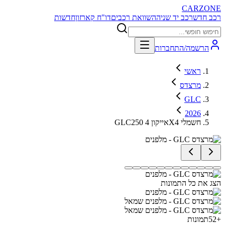
CARZONE
רכב חדש
רכב יד שניה
השוואת רכבים
דו"ח קארזון
חדשות
הרשמה/התחברות
ראשי
מרצדס
GLC
2026
GLC250 אייקון 4X4 חשמלי
הצג את כל התמונות
+
52
תמונות