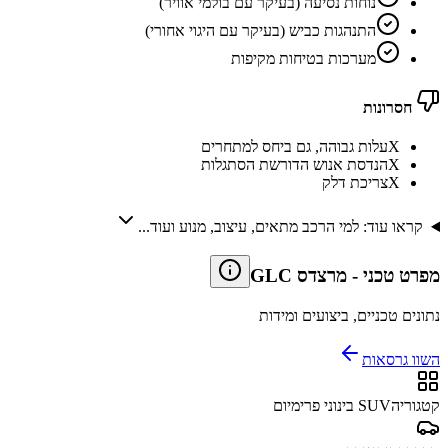
נוחות נסיעה (בעיקר עם בולמי אוויר)
התנהגות כביש (בעיקר עם היגוי אחורי)
מערכות בטיחות מקיפות
חסרונות
X
עלות גבוהה, גם ביחס למתחרים
X
הנדסת אנוש הדורשת הסתגלות
X
צריכת דלק
קראו עוד: למי הרכב מתאים, עיצוב, מנוע ועוד...
מפרט טכני
-
מרצדס GLC
נתונים טכניים, ביצועים ומידות
השוו גרסאות
קטגוריה
SUV בינוני פרימיום