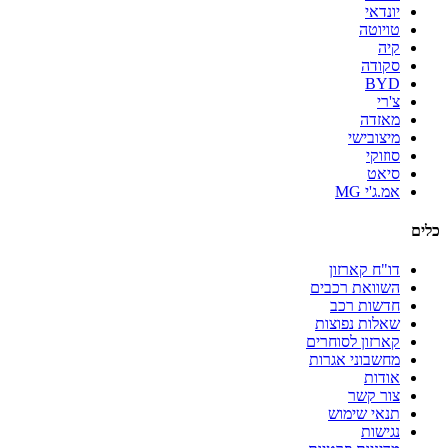
יונדאי
טויוטה
קיה
סקודה
BYD
צ'רי
מאזדה
מיצובישי
סוזוקי
סיאט
אמ.ג'י MG
כלים
דו"ח קארזון
השוואת רכבים
חדשות רכב
שאלות נפוצות
קארזון לסוחרים
מחשבוני אגרות
אודות
צור קשר
תנאי שימוש
נגישות