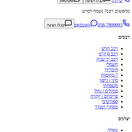
שיחה
קבלו הצעה
וואטסאפ
מחפשים רכב? נשמח לסייע
058-7809093
וואטסאפ
קבלו הצעה
רכבים
רכב חדש
רכב 0 ק"מ
רכב יד שניה
חשמלי
היברידי
7 מקומות
מיני / ג'יפון
משפחתי
מנהלים / גדול
פרימיום / יוקרה
ספורטיבי
מסחרי וטנדר
יצרנים
טסלה