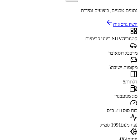
נתונים טכניים, ביצועים ומידות
השוו גרסאות
קטגוריה
SUV בינוני פרימיום
מרכב
קרוסאובר
מקומות ישיבה
5
דלתות
5
סוג מנוע
בנזין
כוח סוס
211 כ״ס
נפח מנוע
1991 סמ״ק
הנעה
4X4