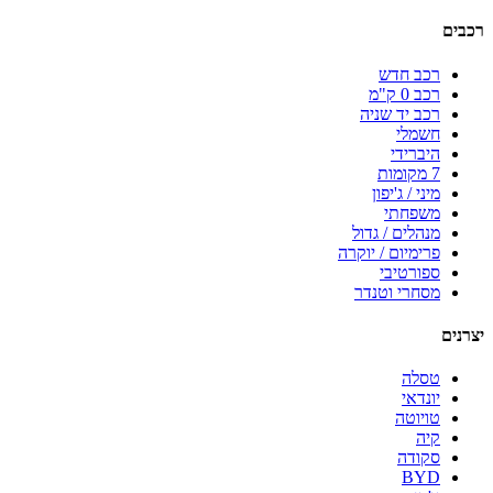
רכבים
רכב חדש
רכב 0 ק"מ
רכב יד שניה
חשמלי
היברידי
7 מקומות
מיני / ג'יפון
משפחתי
מנהלים / גדול
פרימיום / יוקרה
ספורטיבי
מסחרי וטנדר
יצרנים
טסלה
יונדאי
טויוטה
קיה
סקודה
BYD