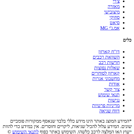
צ'רי
מאזדה
מיצובישי
סוזוקי
סיאט
אמ.ג'י MG
כלים
דו"ח קארזון
השוואת רכבים
חדשות רכב
שאלות נפוצות
קארזון לסוחרים
מחשבוני אגרות
אודות
צור קשר
תנאי שימוש
נגישות
מדיניות פרטיות
דווח שגיאה
*המידע המוצג באתר הינו מידע כללי בלבד שנאסף ממקורות פומביים
שונים. המידע עלול להכיל שגיאות, ליקויים וחוסרים. אין במידע כדי להוות
ייעוץ ו/או המלצה לרכב כלשהו. השימוש באתר כפוף
לתנאי השימוש
©