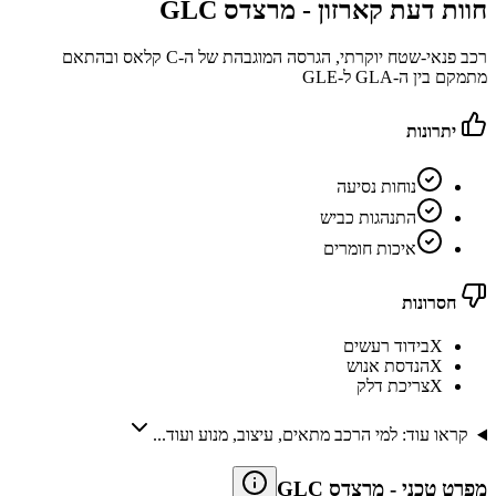
חוות דעת קארזון -
מרצדס GLC
רכב פנאי-שטח יוקרתי, הגרסה המוגבהת של ה-C קלאס ובהתאם
מתמקם בין ה-GLA ל-GLE
יתרונות
נוחות נסיעה
התנהגות כביש
איכות חומרים
חסרונות
X
בידוד רעשים
X
הנדסת אנוש
X
צריכת דלק
קראו עוד: למי הרכב מתאים, עיצוב, מנוע ועוד...
מפרט טכני
-
מרצדס GLC