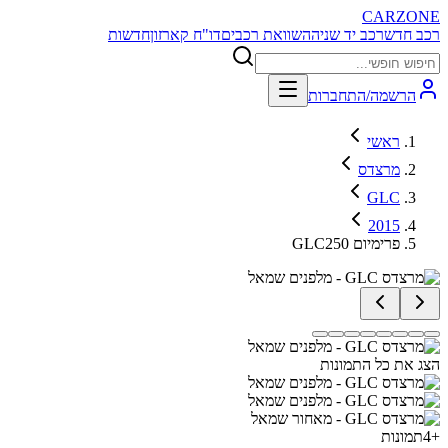
CARZONE
רכב חדש
רכב יד שניה
השוואת רכבים
דו"ח קארזון
חדשות
הרשמה/התחברות
ראשי
מרצדס
GLC
2015
GLC250 פרימיום
הצג את כל התמונות
+
4
תמונות