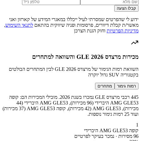
קבלו הצעה
ידוע לי שהפרטים שמסרתי לעיל ייכללו במאגרי המידע של קארזון ואני
מאשר/ת קבלת דיוורים, פרסומות ופניה שיווקית בהתאם
לתנאי השימוש
,
מדיניות הפרטיות
וחוק הגנת הצרכן
מכירות מרצדס GLE 2026 והשוואה למתחרים
השוואת רמות הגימור של מרצדס GLE 2026 לבין המתחרים הבולטים
בקטגוריה SUV גדול יוקרה
רמות גימור
מתחרים
445 רכבי מרצדס GLE נמכרו בשנת 2026. מובילי המכירות הם: קופה
AMG GLE53 היברידי (96 מכירות), AMG GLE53 היברידי (44
מכירות), AMG GLE53 (42 מכירות), קופה AMG GLE53 (37 מכירות)
ועוד 25 רמות גימור נוספות.
1
קופה AMG GLE53 היברידי
96 מסירות · נמכר בעיקר לפרטיים