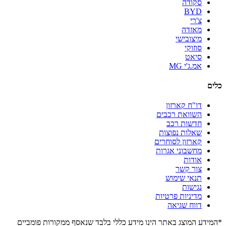
סקודה
BYD
צ'רי
מאזדה
מיצובישי
סוזוקי
סיאט
אמ.ג'י MG
כלים
דו"ח קארזון
השוואת רכבים
חדשות רכב
שאלות נפוצות
קארזון לסוחרים
מחשבוני אגרות
אודות
צור קשר
תנאי שימוש
נגישות
מדיניות פרטיות
דווח שגיאה
*המידע המוצג באתר הינו מידע כללי בלבד שנאסף ממקורות פומביים