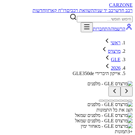
CARZONE
רכב חדש
רכב יד שניה
השוואת רכבים
דו"ח קארזון
חדשות
הרשמה/התחברות
ראשי
מרצדס
GLE
2026
GLE350de אייקון היברידי
הצג את כל התמונות
+
3
תמונות