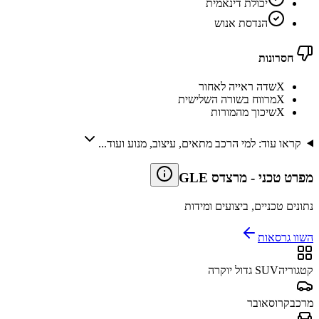
יכולת דינאמית
הנדסת אנוש
חסרונות
X
שדה ראייה לאחור
X
מרווח בשורה השלישית
X
שיכוך מהמורות
קראו עוד: למי הרכב מתאים, עיצוב, מנוע ועוד...
מפרט טכני
-
מרצדס GLE
נתונים טכניים, ביצועים ומידות
השוו גרסאות
קטגוריה
SUV גדול יוקרה
מרכב
קרוסאובר