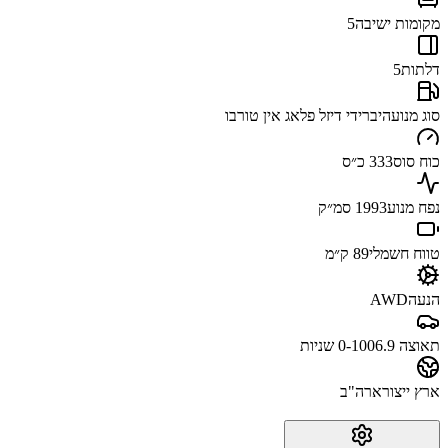
מקומות ישיבה
5
דלתות
5
סוג מנוע
היברידי דיזל פלאג אין טורבו
כוח סוס
333 כ״ס
נפח מנוע
1993 סמ״ק
טווח חשמלי
89 ק״מ
הנעה
AWD
תאוצה 0-100
6.9 שניות
ארץ ייצור
ארה"ב