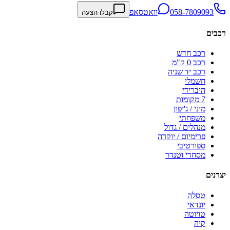
058-7809093
וואטסאפ
קבלו הצעה
רכבים
רכב חדש
רכב 0 ק"מ
רכב יד שניה
חשמלי
היברידי
7 מקומות
מיני / ג'יפון
משפחתי
מנהלים / גדול
פרימיום / יוקרה
ספורטיבי
מסחרי וטנדר
יצרנים
טסלה
יונדאי
טויוטה
קיה