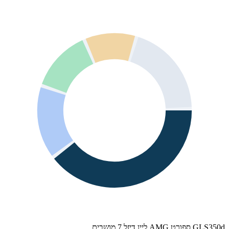
GLS350d ספורט AMG ליין דיזל 7 מושבים