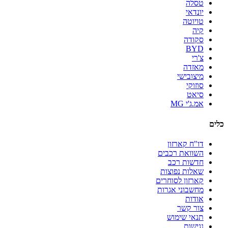
טסלה
יונדאי
טויוטה
קיה
סקודה
BYD
צ'רי
מאזדה
מיצובישי
סוזוקי
סיאט
אמ.ג'י MG
כלים
דו"ח קארזון
השוואת רכבים
חדשות רכב
שאלות נפוצות
קארזון לסוחרים
מחשבוני אגרות
אודות
צור קשר
תנאי שימוש
נגישות