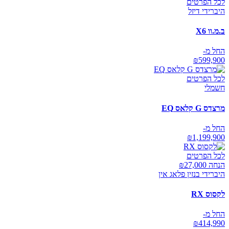
לכל הפרטים
היברידי דיזל
ב.מ.וו X6
החל מ-
₪
599,900
לכל הפרטים
חשמלי
מרצדס G קלאס EQ
החל מ-
₪
1,199,900
לכל הפרטים
הנחה ₪
27,000
היברידי בנזין פלאג אין
לקסוס RX
החל מ-
₪
414,990