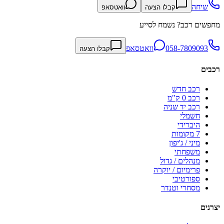
שיחה
קבלו הצעה
וואטסאפ
מחפשים רכב? נשמח לסייע
058-7809093
וואטסאפ
קבלו הצעה
רכבים
רכב חדש
רכב 0 ק"מ
רכב יד שניה
חשמלי
היברידי
7 מקומות
מיני / ג'יפון
משפחתי
מנהלים / גדול
פרימיום / יוקרה
ספורטיבי
מסחרי וטנדר
יצרנים