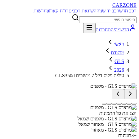
CARZONE
רכב חדש
רכב יד שניה
השוואת רכבים
דו"ח קארזון
חדשות
הרשמה/התחברות
ראשי
מרצדס
GLS
2026
GLS350d עילית פלוס דיזל 7 מושבים
הצג את כל התמונות
+
3
תמונות