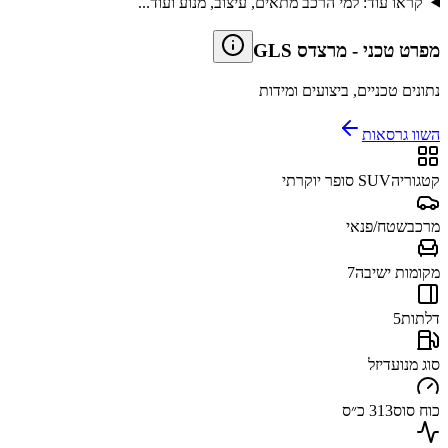
קראו עוד: למי הרכב מתאים, עיצוב, מנוע ועוד...
מפרט טכני
-
מרצדס GLS
נתונים טכניים, ביצועים ומידות
השוו גרסאות
קטגוריה
SUV סופר יוקרתי
מרכב
שטח/פנאי
מקומות ישיבה
7
דלתות
5
סוג מנוע
דיזל
כוח סוס
313 כ״ס