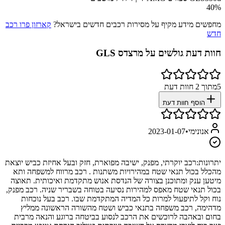
40
%
מחפשים מידע מקיף על מסירות רכבים חדשים בישראל?
קארזון פרו רכב
חדש
חוות דעת גולשים על
מרצדס GLS
5
מתוך
2
חוות דעת
הוסף חוות דעת
אנונימי
•
2023-01-07
יתרונות:
רכב יוקרתי, מפנק, ישיבה מפוארת, חזק ובעל אחיזת כביש יוצאת
מהכלל בכול תנאי שטח במהירויות משתנות . רכב מרווח למשפחה ותא
מיטען ענק ומתוכנן בצורה של הנדסת אנוש מתקדמת ואיכותית. תאוצה
בכול תנאי שטח מאפס למהירות נסיעה בטוחה בשבריר שניה. רכב מפנק,
נוח וקל לתיפעול למרות כל המדיה המתקדמת שבו. רכב בעל נוכחות
מדהימה, רכב משפחה בתנאי כביש ושטח מהשורה הראשונה ממליץ
בחום ובאהבה לרוכשים את הרכב לנסוע בביטחה ברוגע והנאה מרבית