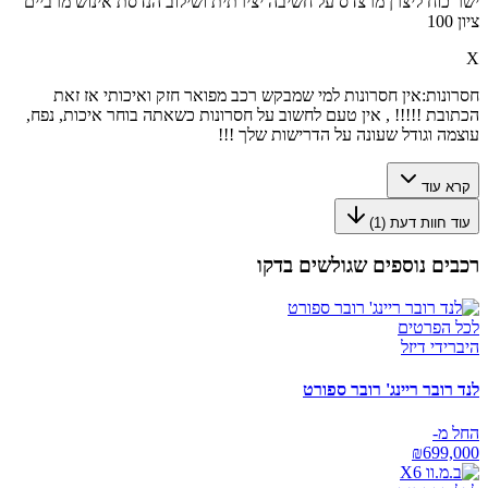
ישר כוח ליצרן מרצדס על חשיבה יצירתית ושילוב הנדסת אינוש מרביים
ציון 100
X
חסרונות:
אין חסרונות למי שמבקש רכב מפואר חזק ואיכותי אז זאת
הכתובת !!!!! , אין טעם לחשוב על חסרונות כשאתה בוחר איכות, נפח,
עוצמה וגודל שעונה על הדרישות שלך !!!
קרא עוד
עוד חוות דעת (
1
)
רכבים נוספים שגולשים בדקו
לכל הפרטים
היברידי דיזל
לנד רובר ריינג' רובר ספורט
החל מ-
₪
699,000