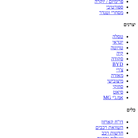
פרימיום / יוקרה
ספורטיבי
מסחרי וטנדר
יצרנים
טסלה
יונדאי
טויוטה
קיה
סקודה
BYD
צ'רי
מאזדה
מיצובישי
סוזוקי
סיאט
אמ.ג'י MG
כלים
דו"ח קארזון
השוואת רכבים
חדשות רכב