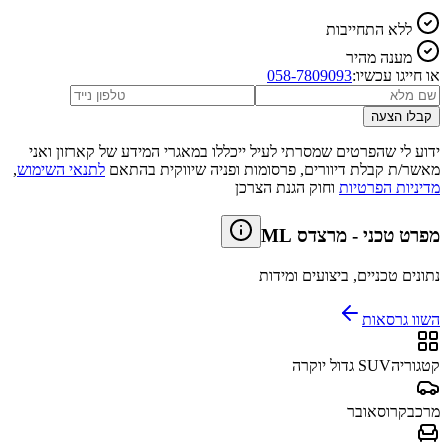
ללא התחייבות
מענה מהיר
או חייגו עכשיו:
058-7809093
קבלו הצעה
ידוע לי שהפרטים שמסרתי לעיל ייכללו במאגרי המידע של קארזון ואני
מאשר/ת קבלת דיוורים, פרסומות ופניה שיווקית בהתאם
לתנאי השימוש
,
מדיניות הפרטיות
וחוק הגנת הצרכן
מפרט טכני
-
מרצדס ML
נתונים טכניים, ביצועים ומידות
השוו גרסאות
קטגוריה
SUV גדול יוקרה
מרכב
קרוסאובר