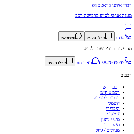
דברו איתנו בוואטסאפ
מענה אנושי לסיוע ברכישת רכב
שיחה
קבלו הצעה
וואטסאפ
מחפשים רכב? נשמח לסייע
058-7809093
וואטסאפ
קבלו הצעה
רכבים
רכב חדש
רכב 0 ק"מ
רכבים למכירה
חשמלי
היברידי
7 מקומות
מיני / ג'יפון
משפחתי
מנהלים / גדול