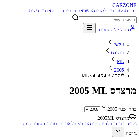
CARZONE
רכב חדש
רכבים למכירה
השוואת רכבים
דו"ח קארזון
חדשות
הרשמה/התחברות
ראשי
מרצדס
ML
2005
ML350 4X4 3.7 ליטר
מרצדס ML
2005
בחרו שנה:
2005
מרצדס ML
2005
גלריה
מחירון ועלויות
סקירה
מפרט מלא
בטיחות
מכירות
חוות דעת
גירסה: