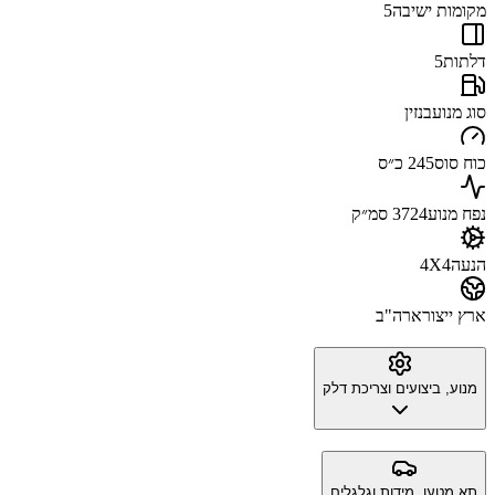
מקומות ישיבה
5
דלתות
5
סוג מנוע
בנזין
כוח סוס
245 כ״ס
נפח מנוע
3724 סמ״ק
הנעה
4X4
ארץ ייצור
ארה"ב
מנוע, ביצועים וצריכת דלק
תא מטען, מידות וגלגלים