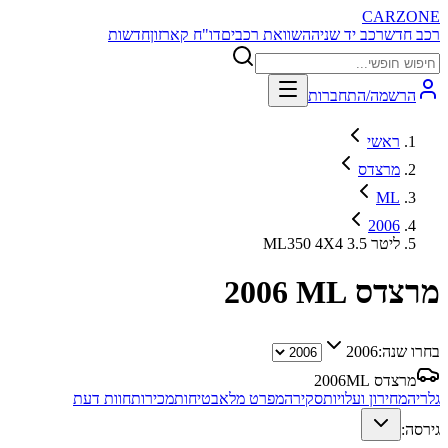
CARZONE
רכב חדש
רכב יד שניה
השוואת רכבים
דו"ח קארזון
חדשות
הרשמה/התחברות
ראשי
מרצדס
ML
2006
ML350 4X4 3.5 ליטר
מרצדס ML
2006
בחרו שנה:
2006
מרצדס ML
2006
גלריה
מחירון ועלויות
סקירה
מפרט מלא
בטיחות
מכירות
חוות דעת
גירסה: