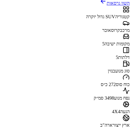
השוו גרסאות
קטגוריה
SUV גדול יוקרה
מרכב
קרוסאובר
מקומות ישיבה
5
דלתות
5
סוג מנוע
בנזין
כוח סוס
272 כ״ס
נפח מנוע
3498 סמ״ק
הנעה
4X4
ארץ ייצור
ארה"ב