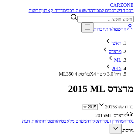
CARZONE
רכב חדש
רכבים למכירה
השוואת רכבים
דו"ח קארזון
חדשות
הרשמה/התחברות
ראשי
מרצדס
ML
2015
ML350 בלוטק 4X4 דיזל 3.0 ליטר
מרצדס ML
2015
בחרו שנה:
2015
מרצדס ML
2015
גלריה
מחירון ועלויות
סקירה
מפרט מלא
בטיחות
מכירות
חוות דעת
גירסה: