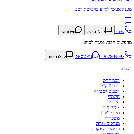
מענה אנושי לסיוע ברכישת רכב
שיחה
קבלו הצעה
וואטסאפ
מחפשים רכב? נשמח לסייע
058-7809093
וואטסאפ
קבלו הצעה
רכבים
רכב חדש
רכב 0 ק"מ
רכבים למכירה
חשמלי
היברידי
7 מקומות
מיני / ג'יפון
משפחתי
מנהלים / גדול
פרימיום / יוקרה