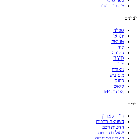
ספורטיבי
מסחרי וטנדר
יצרנים
טסלה
יונדאי
טויוטה
קיה
סקודה
BYD
צ'רי
מאזדה
מיצובישי
סוזוקי
סיאט
אמ.ג'י MG
כלים
דו"ח קארזון
השוואת רכבים
חדשות רכב
שאלות נפוצות
קארזון לסוחרים