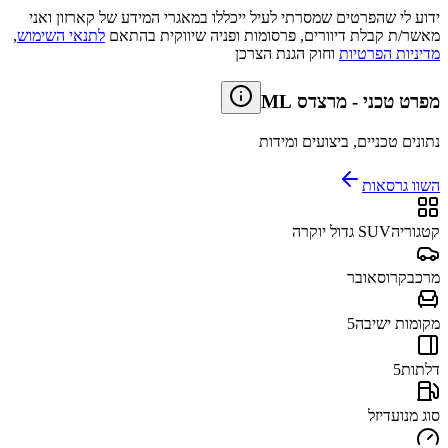
ידוע לי שהפרטים שמסרתי לעיל ייכללו במאגרי המידע של קארזון ואני
מאשר/ת קבלת דיוורים, פרסומות ופניה שיווקית בהתאם
לתנאי השימוש
,
מדיניות הפרטיות
וחוק הגנת הצרכן
מפרט טכני
-
מרצדס ML
נתונים טכניים, ביצועים ומידות
השוו גרסאות
קטגוריה
SUV גדול יוקרה
מרכב
קרוסאובר
מקומות ישיבה
5
דלתות
5
סוג מנוע
דיזל