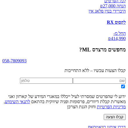
לכל הפרטים
הנחה ₪
27,000
היברידי בנזין פלאג אין
לקסוס RX
החל מ-
₪
414,990
מחפשים
מרצדס ML
?
058-7809093
קבלו הצעות עכשיו – ללא התחייבות
ידוע לי שהפרטים שמסרתי לעיל ייכללו במאגרי המידע של קארזון ואני
מאשר/ת קבלת דיוורים, פרסומות ופניה שיווקית בהתאם
לתנאי השימוש
,
מדיניות הפרטיות
וחוק הגנת הצרכן
קבלו הצעה
דברו איתנו בוואטסאפ