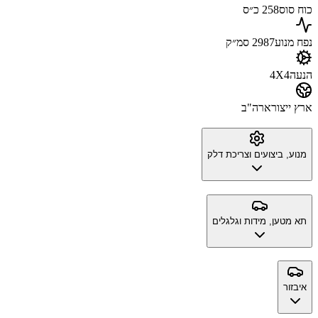
כוח סוס
258 כ״ס
נפח מנוע
2987 סמ״ק
הנעה
4X4
ארץ ייצור
ארה"ב
מנוע, ביצועים וצריכת דלק
תא מטען, מידות וגלגלים
איבזור