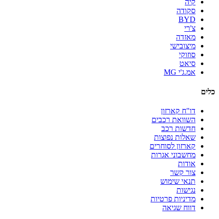
קיה
סקודה
BYD
צ'רי
מאזדה
מיצובישי
סוזוקי
סיאט
אמ.ג'י MG
כלים
דו"ח קארזון
השוואת רכבים
חדשות רכב
שאלות נפוצות
קארזון לסוחרים
מחשבוני אגרות
אודות
צור קשר
תנאי שימוש
נגישות
מדיניות פרטיות
דווח שגיאה