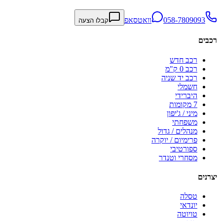
058-7809093
וואטסאפ
קבלו הצעה
רכבים
רכב חדש
רכב 0 ק"מ
רכב יד שניה
חשמלי
היברידי
7 מקומות
מיני / ג'יפון
משפחתי
מנהלים / גדול
פרימיום / יוקרה
ספורטיבי
מסחרי וטנדר
יצרנים
טסלה
יונדאי
טויוטה