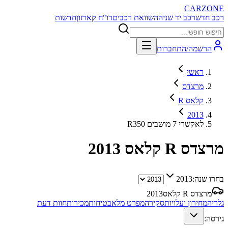
CARZONE
רכב חדש
רכב יד שניה
השוואת רכבים
דו"ח קארזון
חדשות
הרשמה/התחברות
ראשי
מרצדס
R קלאס
2013
R350 לאקשרי 7 מושבים
מרצדס R קלאס
2013
בחרו שנה:
2013
מרצדס R קלאס
2013
גלריה
מחירון ועלויות
סקירה
מפרט מלא
בטיחות
מכירות
חוות דעת
גירסה: