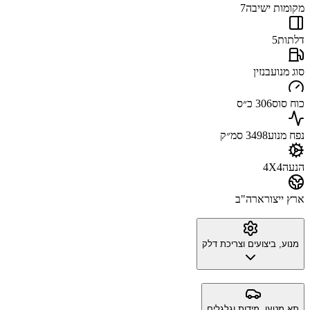
מקומות ישיבה
7
דלתות
5
סוג מנוע
בנזין
כוח סוס
306 כ״ס
נפח מנוע
3498 סמ״ק
הנעה
4X4
ארץ ייצור
ארה"ב
מנוע, ביצועים וצריכת דלק
תא מטען, מידות וגלגלים