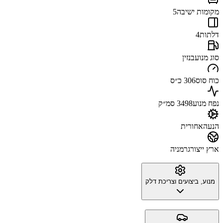
מקומות ישיבה
5
דלתות
4
סוג מנוע
בנזין
כוח סוס
306 כ״ס
נפח מנוע
3498 סמ״ק
הנעה
אחורית
ארץ ייצור
גרמניה
מנוע, ביצועים וצריכת דלק