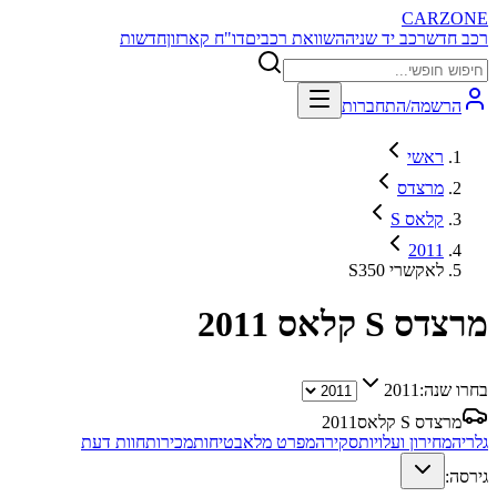
CARZONE
רכב חדש
רכב יד שניה
השוואת רכבים
דו"ח קארזון
חדשות
הרשמה/התחברות
ראשי
מרצדס
S קלאס
2011
S350 לאקשרי
מרצדס S קלאס
2011
בחרו שנה:
2011
מרצדס S קלאס
2011
גלריה
מחירון ועלויות
סקירה
מפרט מלא
בטיחות
מכירות
חוות דעת
גירסה: