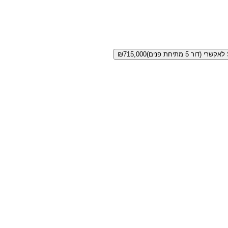
ם)
715,000
₪