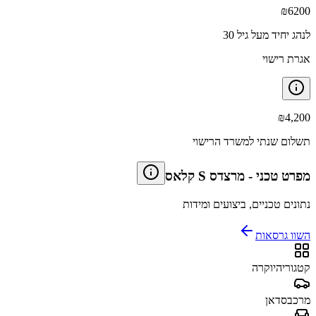
₪
6200
לנהג יחיד מעל גיל 30
אגרת רישוי
₪
4,200
תשלום שנתי למשרד הרישוי
מפרט טכני
-
מרצדס S קלאס
נתונים טכניים, ביצועים ומידות
השוו גרסאות
קטגוריה
יוקרה
מרכב
סדאן