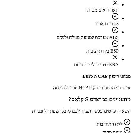
תאורה אוטומטית
8 כריות אוויר
ABS מערכת למניעת נעילת גלגלים
ESP בקרת יציבות
EBA סיוע לבלימת חירום
מבחני ריסוק Euro NCAP
אין נתוני מבחני ריסוק Euro NCAP לדגם זה
מתעניינים ב
מרצדס S קלאס
?
השאירו פרטים עכשיו ונעזור לכם לקבל הצעת רלוונטיות
ללא התחייבות
מענה מהיר