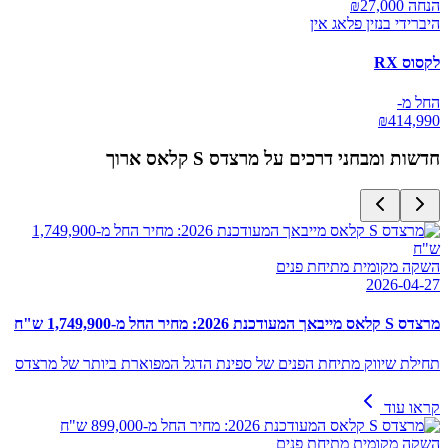
הנחה ₪
27,000
היברידי בנזין פלאג אין
לקסוס RX
החל מ-
₪
414,990
חדשות ומבחני דרכים על
מרצדס S קלאס ארוך
השקה מקומית מתיחת פנים
2026-04-27
מרצדס S קלאס מייבאך המעודכנת 2026: מחיר החל מ-1,749,900 ש"ח
תחילת שיווק מתיחת הפנים של ספינת הדגל המפוארת ביותר של מרצדס
קראו עוד
השקה מקומית מתיחת פנים