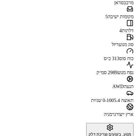
מרכב
סדאן
מקומות ישיבה
5
דלתות
4
סוג מנוע
דיזל
כוח סוס
313 כ״ס
נפח מנוע
2989 סמ״ק
הנעה
AWD
תאוצה 0-100
5.4 שניות
ארץ ייצור
גרמניה
מנוע, ביצועים וצריכת דלק