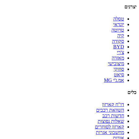
יצרנים
טסלה
יונדאי
טויוטה
קיה
סקודה
BYD
צ'רי
מאזדה
מיצובישי
סוזוקי
סיאט
אמ.ג'י MG
כלים
דו"ח קארזון
השוואת רכבים
חדשות רכב
שאלות נפוצות
קארזון לסוחרים
מחשבוני אגרות
אודות