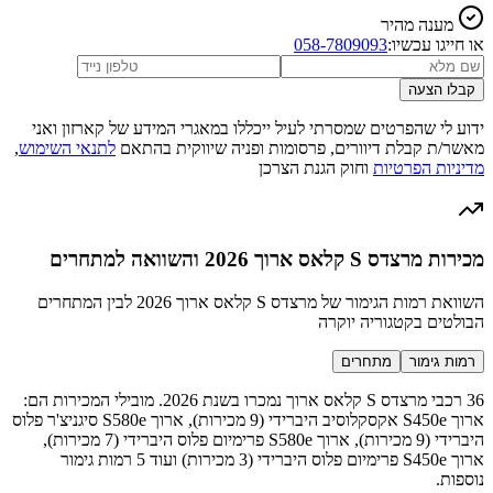
מענה מהיר
או חייגו עכשיו:
058-7809093
קבלו הצעה
ידוע לי שהפרטים שמסרתי לעיל ייכללו במאגרי המידע של קארזון ואני
מאשר/ת קבלת דיוורים, פרסומות ופניה שיווקית בהתאם
לתנאי השימוש
,
מדיניות הפרטיות
וחוק הגנת הצרכן
מכירות מרצדס S קלאס ארוך 2026 והשוואה למתחרים
השוואת רמות הגימור של מרצדס S קלאס ארוך 2026 לבין המתחרים
הבולטים בקטגוריה יוקרה
רמות גימור
מתחרים
36 רכבי מרצדס S קלאס ארוך נמכרו בשנת 2026. מובילי המכירות הם:
ארוך S450e אקסקלוסיב היברידי (9 מכירות), ארוך S580e סיגניצ'ר פלוס
היברידי (9 מכירות), ארוך S580e פרימיום פלוס היברידי (7 מכירות),
ארוך S450e פרימיום פלוס היברידי (3 מכירות) ועוד 5 רמות גימור
נוספות.