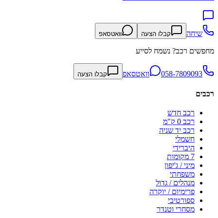
שיחה
קבלו הצעה
וואטסאפ
מחפשים רכב? נשמח לסייע
058-7809093
וואטסאפ
קבלו הצעה
רכבים
רכב חדש
רכב 0 ק"מ
רכב יד שניה
חשמלי
היברידי
7 מקומות
מיני / ג'יפון
משפחתי
מנהלים / גדול
פרימיום / יוקרה
ספורטיבי
מסחרי וטנדר