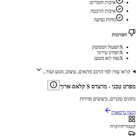
איכות חומרים
איכות הרכבה
נוחות נסיעה
חסרונות
X
תפעול הממשק
X
תמרון עירוני
X
נפח תא מטען
קראו עוד: למי הרכב מתאים, עיצוב, מנוע ועוד...
מפרט טכני
-
מרצדס S קלאס ארוך
נתונים טכניים, ביצועים ומידות
השוו גרסאות
קטגוריה
יוקרה