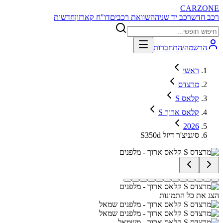
CARZONE
רכב חדש
רכב יד שניה
השוואת רכבים
דו"ח קארזון
חדשות
הרשמה/התחברות
ראשי
מרצדס
S קלאס
S קלאס ארוך
2026
S350d סיגניצ'ר דיזל
הצג את כל התמונות