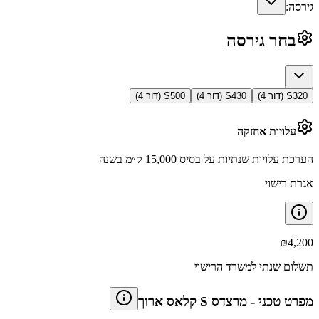
גירסה:
בחר גירסה
S320 (דור 4)
S430 (דור 4)
S500 (דור 4)
עלויות אחזקה
הערכת עלויות שנתיות על בסיס 15,000 ק״מ בשנה
אגרת רישוי
₪
4,200
תשלום שנתי למשרד הרישוי
מפרט טכני
-
מרצדס S קלאס ארוך