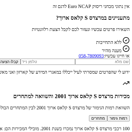
אין נתוני מבחני ריסוק Euro NCAP לדגם זה
מתעניינים ב
מרצדס S קלאס ארוך
?
השאירו פרטים עכשיו ונעזור לכם לקבל הצעת רלוונטיות
ללא התחייבות
מענה מהיר
או חייגו עכשיו:
058-7809093
קבלו הצעה
ידוע לי שהפרטים שמסרתי לעיל ייכללו במאגרי המידע של קארזון ואני מאש
מכירות מרצדס S קלאס ארוך 2001 והשוואה למתחרים
השוואת רמות הגימור של מרצדס S קלאס ארוך 2001 לבין המתחרים הבולטים בקטגוריה יוקרה
רמות גימור
מתחרים
100 רכבי מרצדס S קלאס ארוך נמכרו בשנת 2001. מובילי המכירות הם: ארוך S320 (54 מכירות), ארוך S430 (24 מכירות), ארוך S500 (22 מכירות).