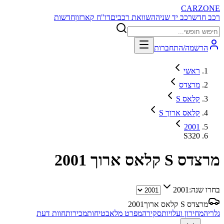
CARZONE
רכב חדש
רכב יד שניה
השוואת רכבים
דו"ח קארזון
חדשות
הרשמה/התחברות
ראשי
מרצדס
S קלאס
S קלאס ארוך
2001
S320
מרצדס S קלאס ארוך
2001
בחרו שנה:
2001
מרצדס S קלאס ארוך
2001
גלריה
מחירון ועלויות
סקירה
מפרט מלא
בטיחות
מכירות
חוות דעת