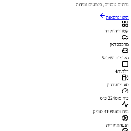
נתונים טכניים, ביצועים ומידות
השוו גרסאות
קטגוריה
יוקרה
מרכב
סדאן
מקומות ישיבה
5
דלתות
4
סוג מנוע
בנזין
כוח סוס
224 כ״ס
נפח מנוע
3199 סמ״ק
הנעה
אחורית