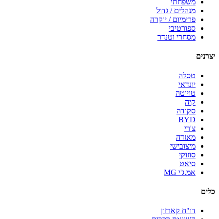
משפחתי
מנהלים / גדול
פרימיום / יוקרה
ספורטיבי
מסחרי וטנדר
יצרנים
טסלה
יונדאי
טויוטה
קיה
סקודה
BYD
צ'רי
מאזדה
מיצובישי
סוזוקי
סיאט
אמ.ג'י MG
כלים
דו"ח קארזון