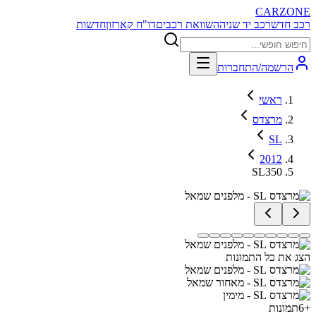
CARZONE
רכב חדש
רכב יד שניה
השוואת רכבים
דו"ח קארזון
חדשות
הרשמה/התחברות
ראשי
מרצדס
SL
2012
SL350
הצג את כל התמונות
+
6
תמונות