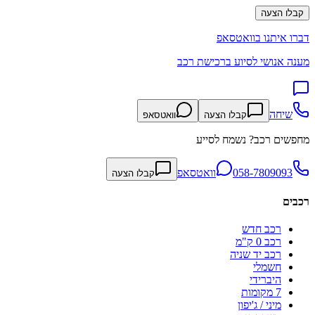
קבלו הצעה
דברו איתנו בוואטסאפ
מענה אנושי לסיוע ברכישת רכב
שיחה
קבלו הצעה
וואטסאפ
מחפשים רכב? נשמח לסייע
058-7809093
וואטסאפ
קבלו הצעה
רכבים
רכב חדש
רכב 0 ק"מ
רכב יד שניה
חשמלי
היברידי
7 מקומות
מיני / ג'יפון