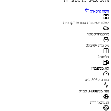
נתונים טכניים, ביצועים ומידות
השוו גרסאות
קטגוריה
מכונית ספורט יוקרתית
מרכב
רודסטאר
מקומות ישיבה
2
דלתות
2
סוג מנוע
בנזין
כוח סוס
306 כ״ס
נפח מנוע
3498 סמ״ק
הנעה
אחורית