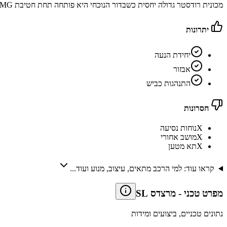
מכונית רודסטר גדולה יחסית כשבדור הנוכחי היא פותחה תחת חטיבת AMG הספורטיבית, חוזרת לגג בד ולראשונה מציעה צמד מושבים נוספים מאחור
יתרונות
יחידת הנעה
אבזור
התנהגות כביש
חסרונות
X
נוחות נסיעה
X
מושב אחורי
X
תא מטען
קראו עוד: למי הרכב מתאים, עיצוב, מנוע ועוד...
מפרט טכני
-
מרצדס SL
נתונים טכניים, ביצועים ומידות