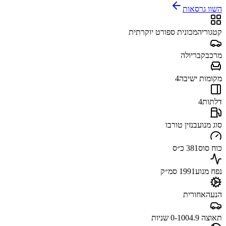
השוו גרסאות
קטגוריה
מכונית ספורט יוקרתית
מרכב
קבריולה
מקומות ישיבה
4
דלתות
4
סוג מנוע
בנזין טורבו
כוח סוס
381 כ״ס
נפח מנוע
1991 סמ״ק
הנעה
אחורית
תאוצה 0-100
4.9 שניות