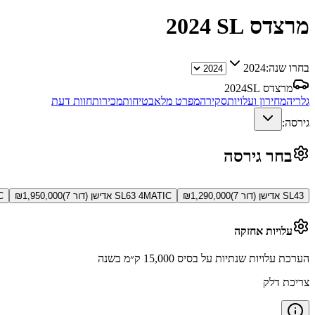
מרצדס SL
2024
בחרו שנה:
2024
מרצדס SL
2024
גלריה
מחירון ועלויות
סקירה
מפרט מלא
בטיחות
מכירות
חוות דעת
גירסה:
בחר גירסה
SL43 אדישן (דור 7)
1,290,000
₪
SL63 4MATIC אדישן (דור 7)
1,950,000
₪
IC
עלויות אחזקה
הערכת עלויות שנתיות על בסיס 15,000 ק״מ בשנה
צריכת דלק