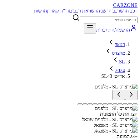
CARZONE
רכב חדש
רכב יד שניה
השוואת רכבים
דו"ח קארזון
חדשות
הרשמה/התחברות
ראשי
מרצדס
SL
2024
SL43 אדישן
הצג את כל התמונות
+
23
תמונות