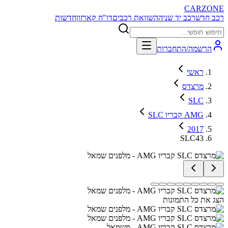
CARZONE
רכב חדש
רכב יד שניה
השוואת רכבים
דו"ח קארזון
חדשות
הרשמה/התחברות
ראשי
מרצדס
SLC
SLC קבריו AMG
2017
SLC43
הצג את כל התמונות