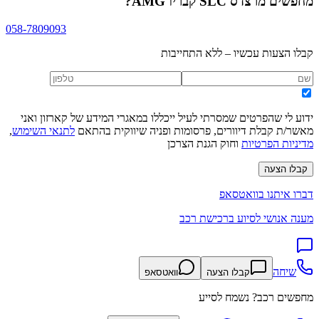
מחפשים
מרצדס SLC קבריו AMG
?
058-7809093
קבלו הצעות עכשיו – ללא התחייבות
ידוע לי שהפרטים שמסרתי לעיל ייכללו במאגרי המידע של קארזון ואני
מאשר/ת קבלת דיוורים, פרסומות ופניה שיווקית בהתאם
לתנאי השימוש
,
מדיניות הפרטיות
וחוק הגנת הצרכן
קבלו הצעה
דברו איתנו בוואטסאפ
מענה אנושי לסיוע ברכישת רכב
שיחה
קבלו הצעה
וואטסאפ
מחפשים רכב? נשמח לסייע