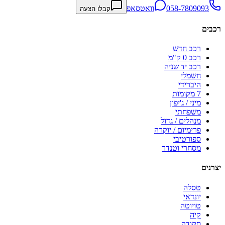
058-7809093
וואטסאפ
קבלו הצעה
רכבים
רכב חדש
רכב 0 ק"מ
רכב יד שניה
חשמלי
היברידי
7 מקומות
מיני / ג'יפון
משפחתי
מנהלים / גדול
פרימיום / יוקרה
ספורטיבי
מסחרי וטנדר
יצרנים
טסלה
יונדאי
טויוטה
קיה
סקודה