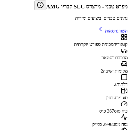
מפרט טכני
-
מרצדס SLC קבריו AMG
נתונים טכניים, ביצועים ומידות
השוו גרסאות
קטגוריה
מכונית ספורט יוקרתית
מרכב
רודסטאר
מקומות ישיבה
2
דלתות
2
סוג מנוע
בנזין
כוח סוס
367 כ״ס
נפח מנוע
2996 סמ״ק