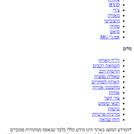
BYD
צ'רי
מאזדה
מיצובישי
סוזוקי
סיאט
אמ.ג'י MG
כלים
דו"ח קארזון
השוואת רכבים
חדשות רכב
שאלות נפוצות
קארזון לסוחרים
מחשבוני אגרות
אודות
צור קשר
תנאי שימוש
נגישות
מדיניות פרטיות
דווח שגיאה
*המידע המוצג באתר הינו מידע כללי בלבד שנאסף ממקורות פומביים