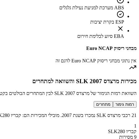
ABS מערכת למניעת נעילת גלגלים
ESP בקרת יציבות
EBA סיוע לבלימת חירום
מבחני ריסוק Euro NCAP
אין נתוני מבחני ריסוק Euro NCAP לדגם זה
מכירות מרצדס SLK 2007 והשוואה למתחרים
השוואת רמות הגימור של מרצדס SLK 2007 לבין המתחרים הבולטים בקטגוריה מכונית ספורט יוקרתית
רמות גימור
מתחרים
21 רכבי מרצדס SLK נמכרו בשנת 2007. מובילי המכירות הם: קבריו SLK280 (9 מכירות), קבריו SLK200k (8 מכירות), קבריו SLK350 (3 מכירות), קבריו SLK55 (1 מכירות).
1
קבריו SLK280
9 מסירות