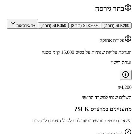
בחר גירסה
SLK280 (דור 2)
SLK200k (דור 2)
SLK350 (דור 2)
+1 גירסאות
עלויות אחזקה
הערכת עלויות שנתיות על בסיס 15,000 ק״מ בשנה
אגרת רישוי
₪
4,200
תשלום שנתי למשרד הרישוי
מתעניינים ב
מרצדס SLK
?
השאירו פרטים עכשיו ונעזור לכם לקבל הצעת רלוונטיות
ללא התחייבות