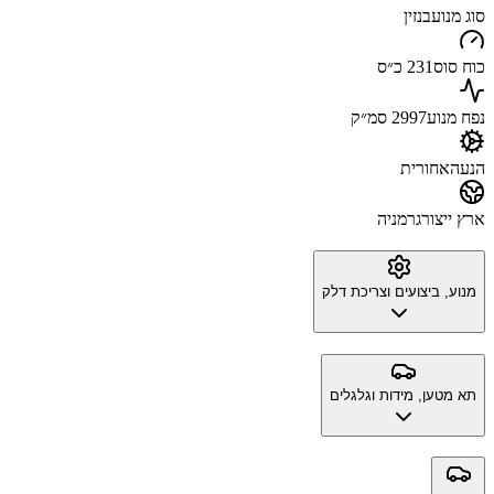
סוג מנוע
בנזין
כוח סוס
231 כ״ס
נפח מנוע
2997 סמ״ק
הנעה
אחורית
ארץ ייצור
גרמניה
מנוע, ביצועים וצריכת דלק
תא מטען, מידות וגלגלים