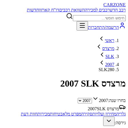
CARZONE
רכב חדש
רכבים למכירה
השוואת רכבים
דו"ח קארזון
חדשות
הרשמה/התחברות
ראשי
מרצדס
SLK
2007
SLK280
מרצדס SLK
2007
בחרו שנה:
2007
מרצדס SLK
2007
גלריה
מחירון ועלויות
סקירה
מפרט מלא
בטיחות
מכירות
חוות דעת
גירסה: