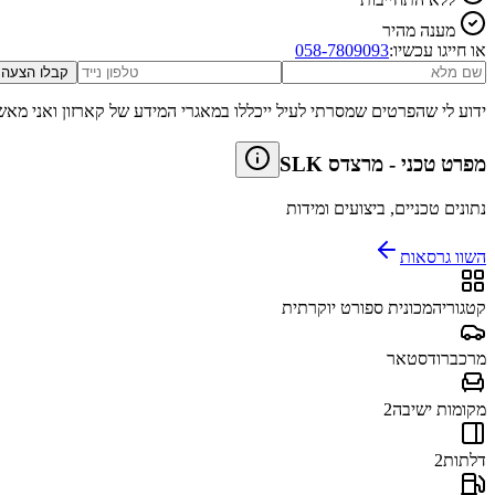
מענה מהיר
או חייגו עכשיו:
058-7809093
קבלו הצעה
ידוע לי שהפרטים שמסרתי לעיל ייכללו במאגרי המידע של קארזון ואני מאש
מפרט טכני
-
מרצדס SLK
נתונים טכניים, ביצועים ומידות
השוו גרסאות
קטגוריה
מכונית ספורט יוקרתית
מרכב
רודסטאר
מקומות ישיבה
2
דלתות
2