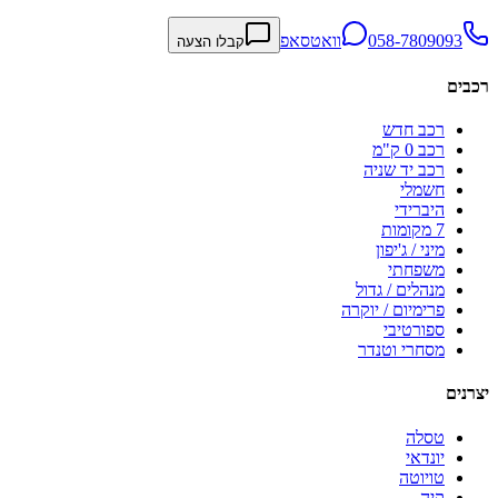
058-7809093
וואטסאפ
קבלו הצעה
רכבים
רכב חדש
רכב 0 ק"מ
רכב יד שניה
חשמלי
היברידי
7 מקומות
מיני / ג'יפון
משפחתי
מנהלים / גדול
פרימיום / יוקרה
ספורטיבי
מסחרי וטנדר
יצרנים
טסלה
יונדאי
טויוטה
קיה