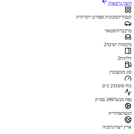
השוו גרסאות
קטגוריה
מכונית ספורט יוקרתית
מרכב
רודסטאר
מקומות ישיבה
2
דלתות
2
סוג מנוע
בנזין
כוח סוס
231 כ״ס
נפח מנוע
2997 סמ״ק
הנעה
אחורית
ארץ ייצור
גרמניה