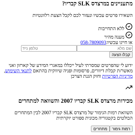
מתעניינים ב
מרצדס SLK קבריו
?
השאירו פרטים עכשיו ונעזור לכם לקבל הצעת רלוונטיות
ללא התחייבות
מענה מהיר
או חייגו עכשיו:
058-7809093
קבלו הצעה
ידוע לי שהפרטים שמסרתי לעיל ייכללו במאגרי המידע של קארזון ואני
מאשר/ת קבלת דיוורים, פרסומות ופניה שיווקית בהתאם
לתנאי השימוש
,
מדיניות הפרטיות
וחוק הגנת הצרכן
מכירות מרצדס SLK קבריו 2007 והשוואה למתחרים
השוואת רמות הגימור של מרצדס SLK קבריו 2007 לבין המתחרים
הבולטים בקטגוריה מכונית ספורט יוקרתית
רמות גימור
מתחרים