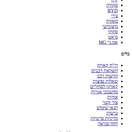
סקודה
BYD
צ'רי
מאזדה
מיצובישי
סוזוקי
סיאט
אמ.ג'י MG
כלים
דו"ח קארזון
השוואת רכבים
חדשות רכב
שאלות נפוצות
קארזון לסוחרים
מחשבוני אגרות
אודות
צור קשר
תנאי שימוש
נגישות
מדיניות פרטיות
דווח שגיאה