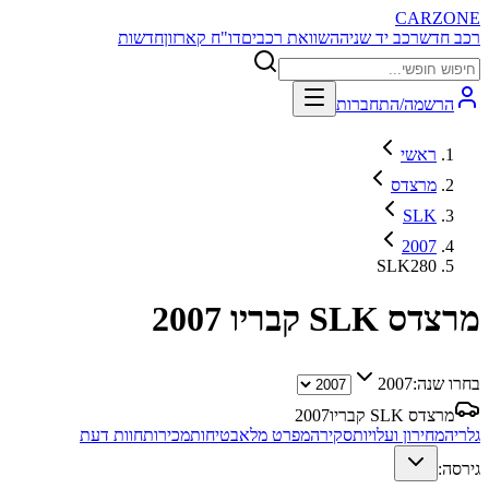
CARZONE
רכב חדש
רכב יד שניה
השוואת רכבים
דו"ח קארזון
חדשות
הרשמה/התחברות
ראשי
מרצדס
SLK
2007
SLK280
מרצדס SLK קבריו
2007
בחרו שנה:
2007
מרצדס SLK קבריו
2007
גלריה
מחירון ועלויות
סקירה
מפרט מלא
בטיחות
מכירות
חוות דעת
גירסה: