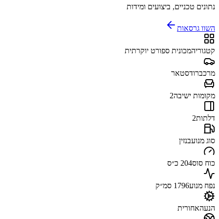
נתונים טכניים, ביצועים ומידות
השוו גרסאות
קטגוריה
מכונית ספורט יוקרתית
מרכב
רודסטאר
מקומות ישיבה
2
דלתות
2
סוג מנוע
בנזין
כוח סוס
204 כ״ס
נפח מנוע
1796 סמ״ק
הנעה
אחורית