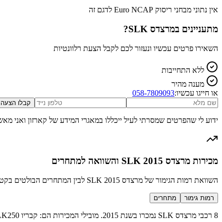
אין נתוני מבחני ריסוק Euro NCAP לדגם זה
מתעניינים ב
מרצדס SLK
?
השאירו פרטים עכשיו ונעזור לכם לקבל הצעת רלוונטיות
ללא התחייבות
מענה מהיר
או חייגו עכשיו:
058-7809093
קבלו הצעה
ידוע לי שהפרטים שמסרתי לעיל ייכללו במאגרי המידע של קארזון ואני מאש
מכירות מרצדס SLK 2015 והשוואה למתחרים
השוואת רמות הגימור של מרצדס SLK 2015 לבין המתחרים הבולטים בקטגוריה מכונית ספורט יוקרתית
רמות גימור
מתחרים
8 רכבי מרצדס SLK נמכרו בשנת 2015. מובילי המכירות הם: קבריו SLK250 (3 מכירות), קבריו SLK 55 AMG (2 מכירות), קבריו SLK200 (1 מכירות), קבריו SLK250 Carbonlook (1 מכירות) ועוד 1 רמות גימור נוספות.