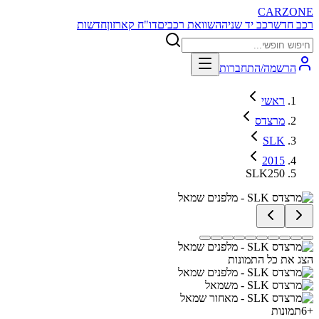
CARZONE
רכב חדש
רכב יד שניה
השוואת רכבים
דו"ח קארזון
חדשות
הרשמה/התחברות
ראשי
מרצדס
SLK
2015
SLK250
הצג את כל התמונות
+
6
תמונות