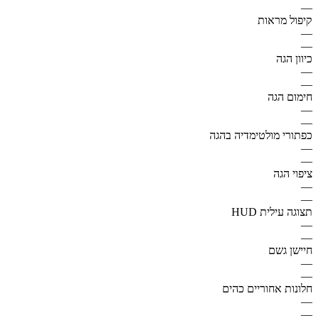
—
קיפול מראות
—
—
כיוון הגה
—
—
חימום הגה
—
—
כפתורי מולטימדיה בהגה
—
—
ציפוי הגה
—
—
תצוגה עילית HUD
—
—
חיישן גשם
—
—
חלונות אחוריים כהים
—
—