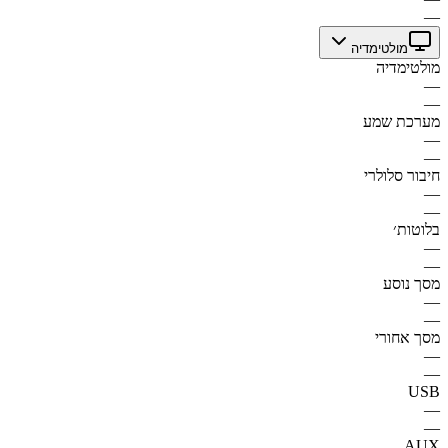
—
מולטימדיה
מולטימדיה
—
—
מערכת שמע
—
—
חיבור סלולרי
—
—
בלוטות׳
—
—
מסך נוסע
—
—
מסך אחורי
—
—
USB
—
—
AUX