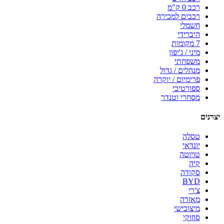
רכב 0 ק"מ
רכבים למכירה
חשמלי
היברידי
7 מקומות
מיני / ג'יפון
משפחתי
מנהלים / גדול
פרימיום / יוקרה
ספורטיבי
מסחרי וטנדר
יצרנים
טסלה
יונדאי
טויוטה
קיה
סקודה
BYD
צ'רי
מאזדה
מיצובישי
סוזוקי