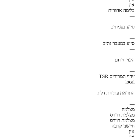
אין
בלימה אחורית
—
—
סיוע בצמתים
—
—
סיוע במעבר נתיב
—
—
היגוי חירום
—
—
זיהוי תמרורים TSR
local
—
התראת פתיחת דלת
—
—
מצלמה
מצלמת רוורס
מצלמת רוורס
חיישני קרבה
אין
אין