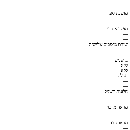
—
—
מושב נוסע
—
—
מושב אחורי
—
—
שורת מושבים שלישית
—
—
גג שמש
ללא
ללא
נעילה
—
—
חלונות חשמל
—
—
מראה מרכזית
—
—
מראות צד
—