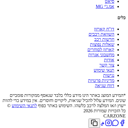
סיאט
אמ.ג'י MG
כלים
דו"ח קארזון
השוואת רכבים
חדשות רכב
שאלות נפוצות
קארזון לסוחרים
מחשבוני אגרות
אודות
צור קשר
תנאי שימוש
נגישות
מדיניות פרטיות
דווח שגיאה
*המידע המוצג באתר הינו מידע כללי בלבד שנאסף ממקורות פומביים
שונים. המידע עלול להכיל שגיאות, ליקויים וחוסרים. אין במידע כדי להוות
ייעוץ ו/או המלצה לרכב כלשהו. השימוש באתר כפוף
לתנאי השימוש
©
כל הזכויות שמורות 2026
CARZONE