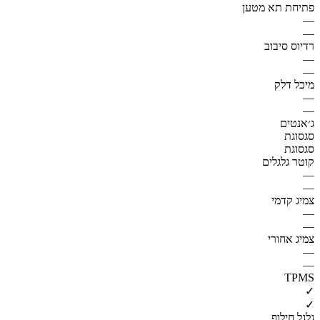
פתיחת תא מטען
—
—
רדיוס סיבוב
—
—
מיכל דלק
—
—
ג׳אנטים
סגסוגת
סגסוגת
קוטר גלגלים
—
—
צמיג קדמי
—
—
צמיג אחורי
—
—
TPMS
✓
✓
גלגל חילוף