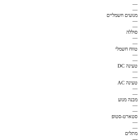
—
—
מנועים חשמליים
—
—
סוללה
—
—
טווח חשמלי
—
—
טעינה DC
—
—
טעינה AC
—
—
מבנה מנוע
—
—
סטארט-סטופ
—
—
מתלים
—