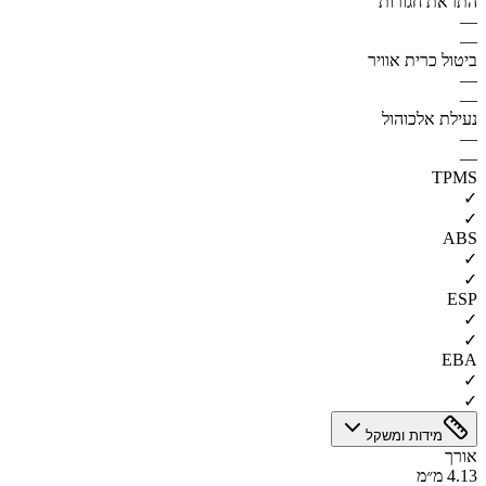
התראת חגורות
—
—
ביטול כרית אוויר
—
—
נעילת אלכוהול
—
—
TPMS
✓
✓
ABS
✓
✓
ESP
✓
✓
EBA
✓
✓
מידות ומשקל
אורך
4.13 מ״מ