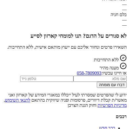
—
—
בלם חניה
—
—
לא סגורים על הדגם? תנו למומחי קארזון לסייע
השאירו פרטים ונחזור אליכם עם ייעוץ מותאם אישית, ללא התחייבות.
ללא התחייבות
מענה מהיר
או חייגו עכשיו:
058-7809093
דברו עם מומחה
ידוע לי שהפרטים שמסרתי לעיל ייכללו במאגרי המידע של קארזון ואני
מאשר/ת קבלת דיוורים, פרסומות ופניה שיווקית בהתאם
לתנאי השימוש
,
מדיניות הפרטיות
וחוק הגנת הצרכן
רכבים
רכב חדש