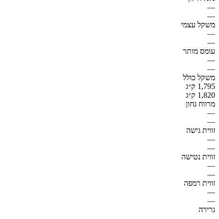
—
—
משקל עצמי
—
—
עומס מותר
—
—
משקל כולל
1,795 ק״ג
1,820 ק״ג
מרווח גחון
—
—
זווית גישה
—
—
זווית נטישה
—
—
זווית רמפה
—
—
גרירה
—