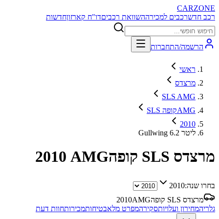
CARZONE
רכב חדש
רכבים למכירה
השוואת רכבים
דו"ח קארזון
חדשות
הרשמה/התחברות
ראשי
מרצדס
SLS AMG
SLS קופהAMG
2010
Gullwing 6.2 ליטר
מרצדס SLS קופהAMG
2010
בחרו שנה:
2010
מרצדס SLS קופהAMG
2010
גלריה
מחירון ועלויות
סקירה
מפרט מלא
בטיחות
מכירות
חוות דעת