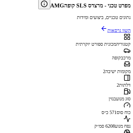
מפרט טכני
-
מרצדס SLS קופהAMG
נתונים טכניים, ביצועים ומידות
השוו גרסאות
קטגוריה
מכונית ספורט יוקרתית
מרכב
קופה
מקומות ישיבה
2
דלתות
2
סוג מנוע
בנזין
כוח סוס
571 כ״ס
נפח מנוע
6208 סמ״ק