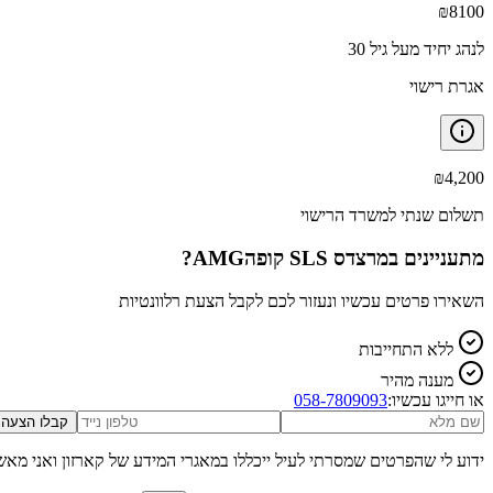
₪
8100
לנהג יחיד מעל גיל 30
אגרת רישוי
₪
4,200
תשלום שנתי למשרד הרישוי
מתעניינים ב
מרצדס SLS קופהAMG
?
השאירו פרטים עכשיו ונעזור לכם לקבל הצעת רלוונטיות
ללא התחייבות
מענה מהיר
או חייגו עכשיו:
058-7809093
קבלו הצעה
ידוע לי שהפרטים שמסרתי לעיל ייכללו במאגרי המידע של קארזון ואני מאש