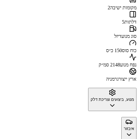
מקומות ישיבה
2
דלתות
5
סוג מנוע
דיזל
כוח סוס
150 כ״ס
נפח מנוע
2148 סמ״ק
ארץ ייצור
גרמניה
מנוע, ביצועים וצריכת דלק
איבזור