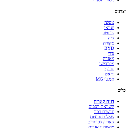
יצרנים
טסלה
יונדאי
טויוטה
קיה
סקודה
BYD
צ'רי
מאזדה
מיצובישי
סוזוקי
סיאט
אמ.ג'י MG
כלים
דו"ח קארזון
השוואת רכבים
חדשות רכב
שאלות נפוצות
קארזון לסוחרים
מחשבוני אגרות