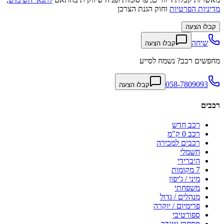
מדיניות הפרטיות
וחוק הגנת הצרכן
קבלו הצעה
שיחה
קבלו הצעה
מחפשים רכב? נשמח לסייע
058-7809093
קבלו הצעה
רכבים
רכב חדש
רכב 0 ק"מ
רכבים למכירה
חשמלי
היברידי
7 מקומות
מיני / ג'יפון
משפחתי
מנהלים / גדול
פרימיום / יוקרה
ספורטיבי
מסחרי וטנדר