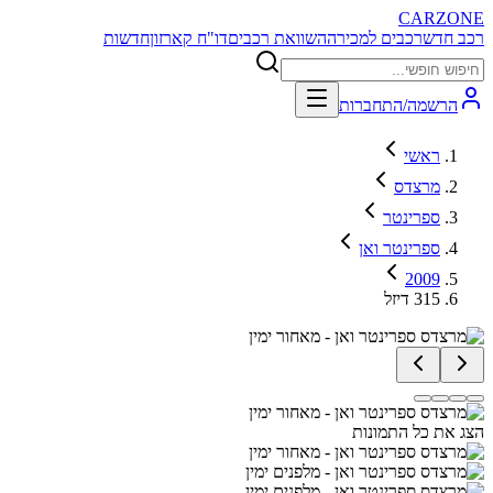
CARZONE
רכב חדש
רכבים למכירה
השוואת רכבים
דו"ח קארזון
חדשות
הרשמה/התחברות
ראשי
מרצדס
ספרינטר
ספרינטר ואן
2009
315 דיזל
הצג את כל התמונות