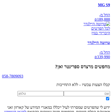
MG S9
החל מ-
₪
189,888
לכל הפרטים
היברידי בנזין
טויוטה היילנדר
החל מ-
₪
339,990
מחפשים
מרצדס ספרינטר ואן
?
058-7809093
קבלו הצעות עכשיו – ללא התחייבות
ידוע לי שהפרטים שמסרתי לעיל ייכללו במאגרי המידע של קארזון ואני
מאשר/ת קבלת דיוורים, פרסומות ופניה שיווקית בהתאם
לתנאי השימוש
,