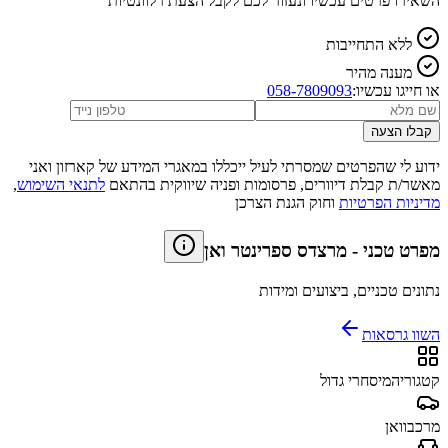
השאירו פרטים עכשיו ונעזור לכם לקבל הצעת רלוונטיות
ללא התחייבות
מענה מהיר
או חייגו עכשיו:
058-7809093
קבלו הצעה
ידוע לי שהפרטים שמסרתי לעיל ייכללו במאגרי המידע של קארזון ואני
מאשר/ת קבלת דיוורים, פרסומות ופניה שיווקית בהתאם
לתנאי השימוש
,
מדיניות הפרטיות
וחוק הגנת הצרכן
מפרט טכני
-
מרצדס ספרינטר ואן
נתונים טכניים, ביצועים ומידות
השוו גרסאות
קטגוריה
מיסחרי גדול
מרכב
וואן