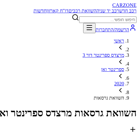
CARZONE
רכב חדש
רכב יד שניה
השוואת רכבים
דו"ח קארזון
חדשות
הרשמה/התחברות
ראשי
מרצדס ספרינטר דור 3
ספרינטר ואן
2020
השוואת גרסאות
השוואת גרסאות
מרצדס ספרינטר ואן 020