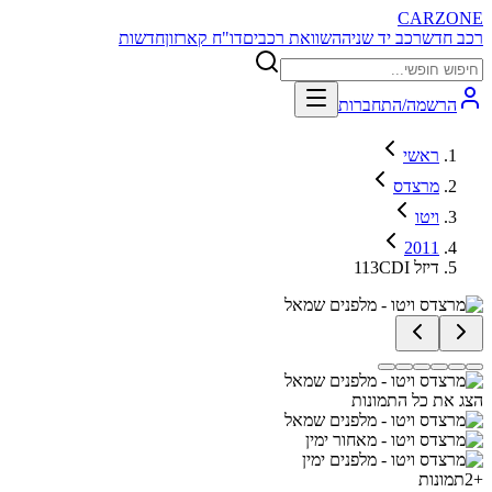
CARZONE
רכב חדש
רכב יד שניה
השוואת רכבים
דו"ח קארזון
חדשות
הרשמה/התחברות
ראשי
מרצדס
ויטו
2011
113CDI דיזל
הצג את כל התמונות
+
2
תמונות