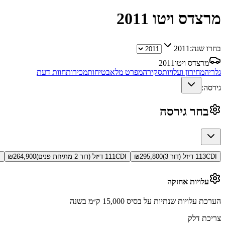
מרצדס ויטו
2011
בחרו שנה:
2011
מרצדס ויטו
2011
גלריה
מחירון ועלויות
סקירה
מפרט מלא
בטיחות
מכירות
חוות דעת
גירסה:
בחר גירסה
113CDI דיזל (דור 3)
295,800
₪
111CDI דיזל (דור 2 מתיחת פנים)
264,900
₪
s
עלויות אחזקה
הערכת עלויות שנתיות על בסיס 15,000 ק״מ בשנה
צריכת דלק