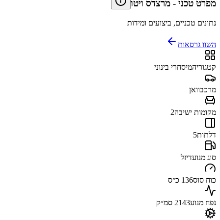
מפרט טכני
-
מרצדס ויטו
נתונים טכניים, ביצועים ומידות
השוו גרסאות
קטגוריה
מיסחרי בינוני
מרכב
וואן
מקומות ישיבה
2
דלתות
5
סוג מנוע
דיזל
כוח סוס
136 כ״ס
נפח מנוע
2143 סמ״ק