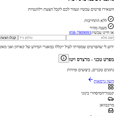
השאירו פרטים עכשיו ונעזור לכם לקבל הצעת רלוונטיות
ללא התחייבות
מענה מהיר
או חייגו עכשיו:
058-7809093
קבלו הצעה
ידוע לי שהפרטים שמסרתי לעיל ייכללו במאגרי המידע של קארזון ואני מאש
מפרט טכני
-
מרצדס ויטו
נתונים טכניים, ביצועים ומידות
השוו גרסאות
קטגוריה
מיסחרי בינוני
מרכב
וואן