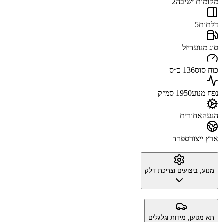
מקומות ישיבה
2
דלתות
5
סוג מנוע
דיזל
כוח סוס
136 כ״ס
נפח מנוע
1950 סמ״ק
הנעה
אחורית
ארץ ייצור
ספרד
מנוע, ביצועים וצריכת דלק
תא מטען, מידות וגלגלים