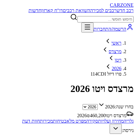
CARZONE
רכב חדש
רכבים למכירה
השוואת רכבים
דו"ח קארזון
חדשות
הרשמה/התחברות
ראשי
מרצדס
ויטו
2026
114CDI פרו דיזל
מרצדס ויטו
2026
בחרו שנה:
2026
מרצדס ויטו
460,200
₪
2026
גלריה
מחירון ועלויות
סקירה
מפרט מלא
בטיחות
מכירות
חוות דעת
גירסה: