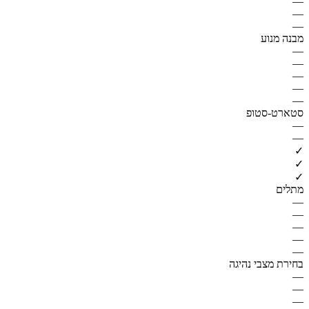
—
—
—
מבנה מנוע
—
—
—
—
—
סטארט-סטופ
—
—
✓
✓
✓
מתלים
—
—
—
—
—
בחירת מצבי נהיגה
—
—
—