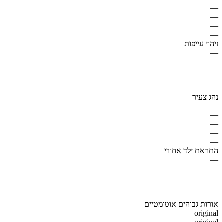
—
—
—
—
זיהוי עייפות
—
—
—
—
—
נהג צעיר
—
—
—
—
—
התראת ילד אחורי
—
—
—
—
—
אורות גבוהים אוטומטיים
original
original