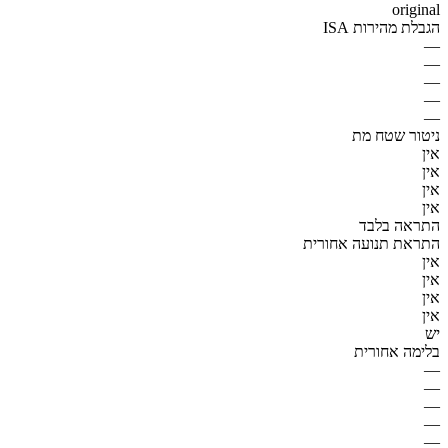
original
הגבלת מהירות ISA
—
—
—
—
—
ניטור שטח מת
אין
אין
אין
אין
התראה בלבד
התראת תנועה אחורית
אין
אין
אין
אין
יש
בלימה אחורית
—
—
—
—
—