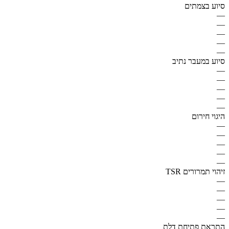
סיוע בצמתים
—
—
—
—
—
סיוע במעבר נתיב
—
—
—
—
—
היגוי חירום
—
—
—
—
—
זיהוי תמרורים TSR
—
—
—
—
—
התראת פתיחת דלת