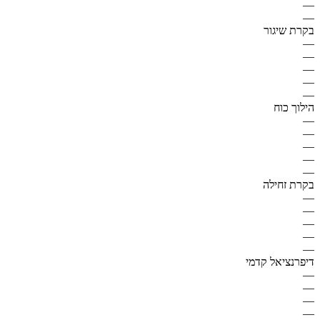
—
—
בקרת שיגור
—
—
—
—
—
הילוך כוח
—
—
—
—
—
בקרת זחילה
—
—
—
—
—
דיפרנציאל קדמי
—
—
—
—