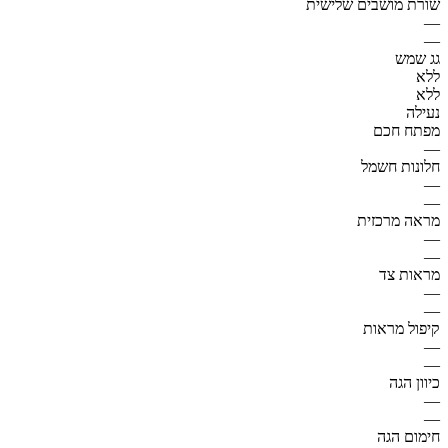
שורת מושבים שלישית
—
—
גג שמש
ללא
ללא
נעילה
מפתח חכם
—
חלונות חשמל
—
—
מראה מרכזית
—
—
מראות צד
—
—
קיפול מראות
—
—
כיוון הגה
—
—
חימום הגה