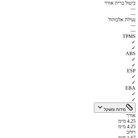
ביטול כרית אוויר
—
—
נעילת אלכוהול
—
—
TPMS
✓
✓
ABS
✓
✓
ESP
✓
✓
EBA
✓
✓
מידות ומשקל
אורך
4.25 מ״מ
4.25 מ״מ
רוחב
1.67 מ״מ