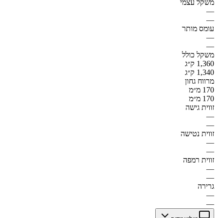
משקל עצמי
—
—
עומס מותר
—
—
משקל כולל
1,360 ק״ג
1,340 ק״ג
מרווח גחון
170 מ״מ
170 מ״מ
זווית גישה
—
—
זווית נטישה
—
—
זווית רמפה
—
—
גרירה
—
—