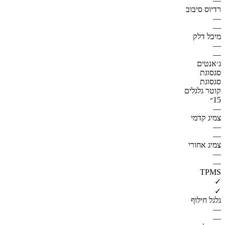
—
רדיוס סיבוב
—
—
מיכל דלק
—
—
ג׳אנטים
סגסוגת
סגסוגת
קוטר גלגלים
15״
—
צמיג קדמי
—
—
צמיג אחורי
—
—
TPMS
✓
✓
גלגל חילוף
—
—