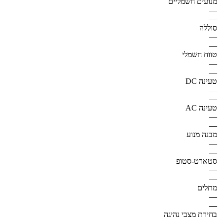
מנועים חשמליים
—
—
סוללה
—
—
טווח חשמלי
—
—
טעינה DC
—
—
טעינה AC
—
—
מבנה מנוע
—
—
סטארט-סטופ
—
—
מתלים
—
—
בחירת מצבי נהיגה