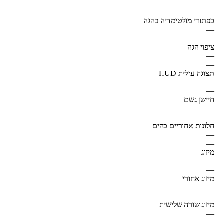
—
—
כפתורי מולטימדיה בהגה
—
—
ציפוי הגה
—
—
תצוגה עילית HUD
—
—
חיישן גשם
—
—
חלונות אחוריים כהים
—
—
מיזוג
—
—
מיזוג אחורי
—
—
מיזוג שורה שלישית
—