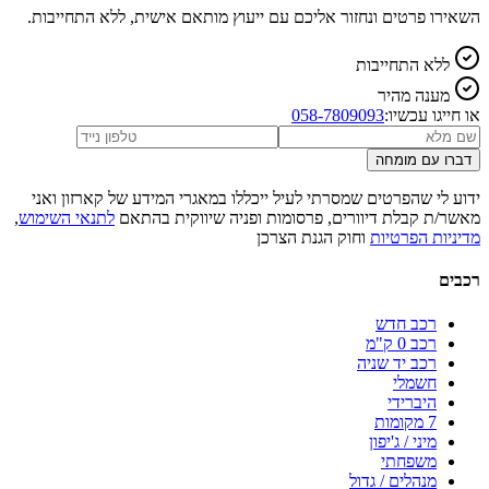
השאירו פרטים ונחזור אליכם עם ייעוץ מותאם אישית, ללא התחייבות.
ללא התחייבות
מענה מהיר
או חייגו עכשיו:
058-7809093
דברו עם מומחה
ידוע לי שהפרטים שמסרתי לעיל ייכללו במאגרי המידע של קארזון ואני
מאשר/ת קבלת דיוורים, פרסומות ופניה שיווקית בהתאם
לתנאי השימוש
,
מדיניות הפרטיות
וחוק הגנת הצרכן
רכבים
רכב חדש
רכב 0 ק"מ
רכב יד שניה
חשמלי
היברידי
7 מקומות
מיני / ג'יפון
משפחתי
מנהלים / גדול