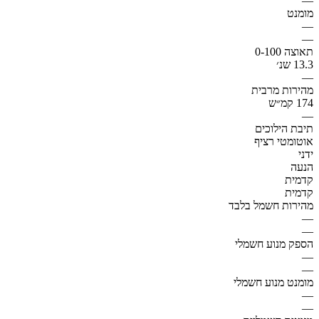
—
מומנט
—
—
תאוצה 0-100
13.3 שנ׳
—
מהירות מרבית
174 קמ״ש
—
תיבת הילוכים
אוטומטי רציף
ידני
הנעה
קדמית
קדמית
מהירות חשמל בלבד
—
—
הספק מנוע חשמלי
—
—
מומנט מנוע חשמלי
—
—