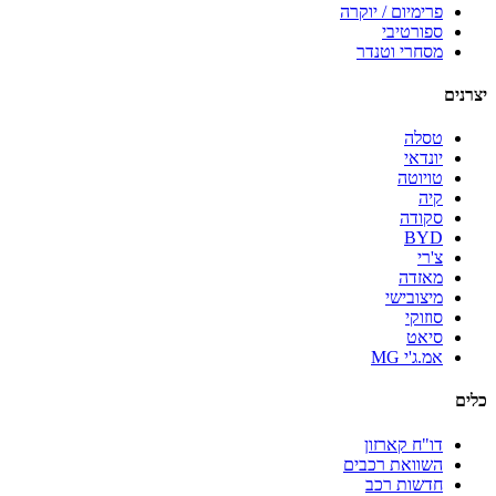
פרימיום / יוקרה
ספורטיבי
מסחרי וטנדר
יצרנים
טסלה
יונדאי
טויוטה
קיה
סקודה
BYD
צ'רי
מאזדה
מיצובישי
סוזוקי
סיאט
אמ.ג'י MG
כלים
דו"ח קארזון
השוואת רכבים
חדשות רכב