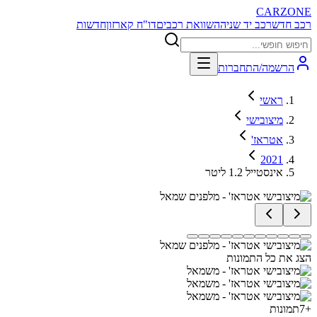
CARZONE
רכב חדש
רכב יד שניה
השוואת רכבים
דו"ח קארזון
חדשות
הרשמה/התחברות
ראשי
מיצובישי
אטראז'
2021
אינסטייל 1.2 ליטר
הצג את כל התמונות
+
7
תמונות