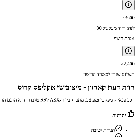
₪
3600
לנהג יחיד מעל גיל 30
אגרת רישוי
₪
2,400
תשלום שנתי למשרד הרישוי
חוות דעת קארזון -
מיצובישי אקליפס קרוס
רכב פנאי קומפקטי ומעוצב, מתברג בין ה-ASX לאאוטלנדר והוא הדגם הראשון של מיצובישי שאינו ספורטיבי ובעל מגדש טורבו
יתרונות
תנוחת ישיבה