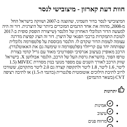
חוות דעת קארזון -
מיצובישי לנסר
המיצובישי לנסר בדור השמיני, שהוצגה ב-2007 ושווקה בישראל החל
מ-2008, מהווה את אחד הדגמים המוכרים ביותר של היצרנית. דור זה היה
למעשה הדור הגלובלי האחרון של הלנסר (שייצורה הופסק סופית ב-2017
לטובת התמקדות ברכבי הפנאי של היצרן. דור זה הציג קפיצת מדרגה
עצומה לעומת הדור שקדם לו. הלנסר מבוססת על פלטפורמה גלובלית
שפותחה יחד עם קרייזלר (ופלטפורמה זו שימשה גם את האאוטלנדר).
הרכב מאופיין בעיצוב אגרסיבי וספורטיבי מאוד עם גריל קדמי בצורת
טרפז הפוך, בהשראת גרסת העל של הרכב, הלנסר אבולושן X. בישראל
שווק הרכב לאורך השנים עם מספר מנועי בנזין מסדרת MIVEC (1.5
ליטר, 1.6 ליטר, 1.8 ליטר ולתקופה קצרה גם 2.0 ליטר מתקדם), ששודכו
לרוב לתיבת הילוכים אוטומטית פלנטרית (בדגמי ה-1.5) או לתיבה רציפה
CVT (בשאר הדגמים)
יתרונות
אמינות
עיצוב
מרווח פנים