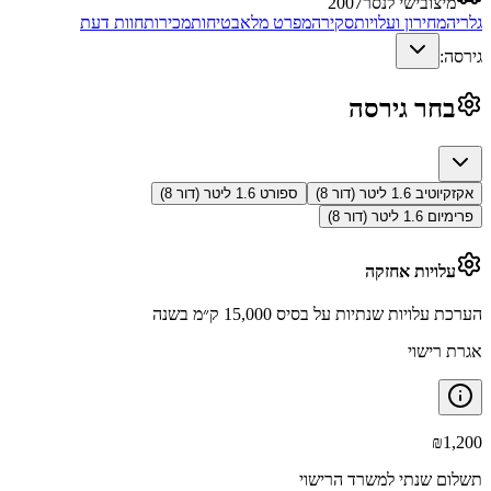
מיצובישי לנסר
2007
גלריה
מחירון ועלויות
סקירה
מפרט מלא
בטיחות
מכירות
חוות דעת
גירסה:
בחר גירסה
אקזקיוטיב 1.6 ליטר (דור 8)
ספורט 1.6 ליטר (דור 8)
פרימיום 1.6 ליטר (דור 8)
עלויות אחזקה
הערכת עלויות שנתיות על בסיס 15,000 ק״מ בשנה
אגרת רישוי
₪
1,200
תשלום שנתי למשרד הרישוי