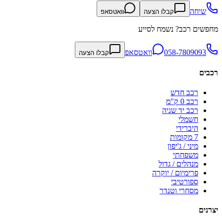
שיחה
קבלו הצעה
וואטסאפ
מחפשים רכב? נשמח לסייע
058-7809093
וואטסאפ
קבלו הצעה
רכבים
רכב חדש
רכב 0 ק"מ
רכב יד שניה
חשמלי
היברידי
7 מקומות
מיני / ג'יפון
משפחתי
מנהלים / גדול
פרימיום / יוקרה
ספורטיבי
מסחרי וטנדר
יצרנים