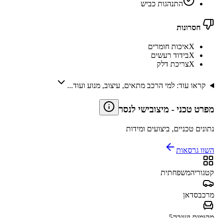
התנהגות כביש
חסרונות
X
איכות חומרים
X
בידוד רעשים
X
צריכת דלק
קראו עוד: למי הרכב מתאים, עיצוב, מנוע ועוד...
מפרט טכני
-
מיצובישי לנסר
נתונים טכניים, ביצועים ומידות
השוו גרסאות
קטגוריה
משפחתית
מרכב
סדאן
מקומות ישיבה
5