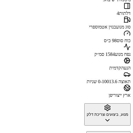
דלתות
4
סוג מנוע
בנזין אטמוספרי
כוח סוס
98 כ״ס
נפח מנוע
1584 סמ״ק
הנעה
קדמית
תאוצה 0-100
13.6 שניות
ארץ ייצור
יפן
מנוע, ביצועים וצריכת דלק