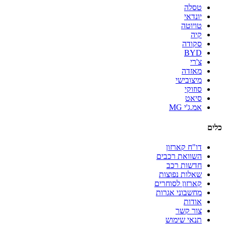
טסלה
יונדאי
טויוטה
קיה
סקודה
BYD
צ'רי
מאזדה
מיצובישי
סוזוקי
סיאט
אמ.ג'י MG
כלים
דו"ח קארזון
השוואת רכבים
חדשות רכב
שאלות נפוצות
קארזון לסוחרים
מחשבוני אגרות
אודות
צור קשר
תנאי שימוש