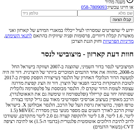
מענה מהיר
או חייגו עכשיו:
058-7809093
קבלו הצעה
ידוע לי שהפרטים שמסרתי לעיל ייכללו במאגרי המידע של קארזון ואני
מאשר/ת קבלת דיוורים, פרסומות ופניה שיווקית בהתאם
לתנאי השימוש
,
מדיניות הפרטיות
וחוק הגנת הצרכן
חוות דעת קארזון -
מיצובישי לנסר
המיצובישי לנסר בדור השמיני, שהוצגה ב-2007 ושווקה בישראל החל
מ-2008, מהווה את אחד הדגמים המוכרים ביותר של היצרנית. דור זה היה
למעשה הדור הגלובלי האחרון של הלנסר (שייצורה הופסק סופית ב-2017
לטובת התמקדות ברכבי הפנאי של היצרן. דור זה הציג קפיצת מדרגה
עצומה לעומת הדור שקדם לו. הלנסר מבוססת על פלטפורמה גלובלית
שפותחה יחד עם קרייזלר (ופלטפורמה זו שימשה גם את האאוטלנדר).
הרכב מאופיין בעיצוב אגרסיבי וספורטיבי מאוד עם גריל קדמי בצורת
טרפז הפוך, בהשראת גרסת העל של הרכב, הלנסר אבולושן X. בישראל
שווק הרכב לאורך השנים עם מספר מנועי בנזין מסדרת MIVEC (1.5
ליטר, 1.6 ליטר, 1.8 ליטר ולתקופה קצרה גם 2.0 ליטר מתקדם), ששודכו
לרוב לתיבת הילוכים אוטומטית פלנטרית (בדגמי ה-1.5) או לתיבה רציפה
CVT (בשאר הדגמים)