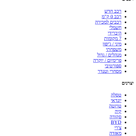
רכב חדש
רכב 0 ק"מ
רכבים למכירה
חשמלי
היברידי
7 מקומות
מיני / ג'יפון
משפחתי
מנהלים / גדול
פרימיום / יוקרה
ספורטיבי
מסחרי וטנדר
יצרנים
טסלה
יונדאי
טויוטה
קיה
סקודה
BYD
צ'רי
מאזדה