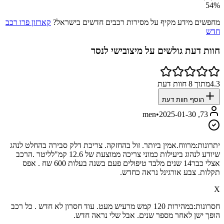
54
%
מחפשים מידע מקיף על מסירות רכבים חדשים בישראל?
קארזון פרו רכב
חדש
חוות דעת גולשים על
מיצובישי לנסר
4.3
מתוך
8
חוות דעת
הוסף חוות דעת
•
2025-01-30
73, men
יתרונות:
מרווח.אמין ביותר. זול בהחזקה. צריכת דלק סבירה בהחלט לנהג
שיודע לנהוג ביעילות כמוני צריכה ממוצעת של 12.6 קמ"לליטר .הרכב
אצלי כבר14 שנים מלבד טיפולים פעם בשנה בעלות 600 שח . אפס
תקלות. צבע אורגינל נראה כחדש.
X
חסרונות:
במהירות 120 קמש מרעיש מעט. עוד חסרון לא חדש . כל רכב
הופך ישן לאחר מספר שנים. אבל שלי נראה חדש.