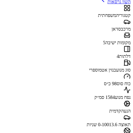
השוו גרסאות
קטגוריה
משפחתית
מרכב
סדאן
מקומות ישיבה
5
דלתות
4
סוג מנוע
בנזין אטמוספרי
כוח סוס
98 כ״ס
נפח מנוע
1584 סמ״ק
הנעה
קדמית
תאוצה 0-100
13.6 שניות