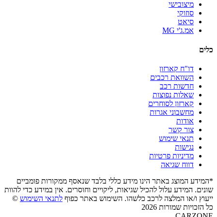
מיצובישי
סוזוקי
סיאט
אמ.ג'י MG
כלים
דו"ח קארזון
השוואת רכבים
חדשות רכב
שאלות נפוצות
קארזון לסוחרים
מחשבוני אגרות
אודות
צור קשר
תנאי שימוש
נגישות
מדיניות פרטיות
דווח שגיאה
*המידע המוצג באתר הינו מידע כללי בלבד שנאסף ממקורות פומביים
שונים. המידע עלול להכיל שגיאות, ליקויים וחוסרים. אין במידע כדי להוות
ייעוץ ו/או המלצה לרכב כלשהו. השימוש באתר כפוף
לתנאי השימוש
©
כל הזכויות שמורות 2026
CARZONE