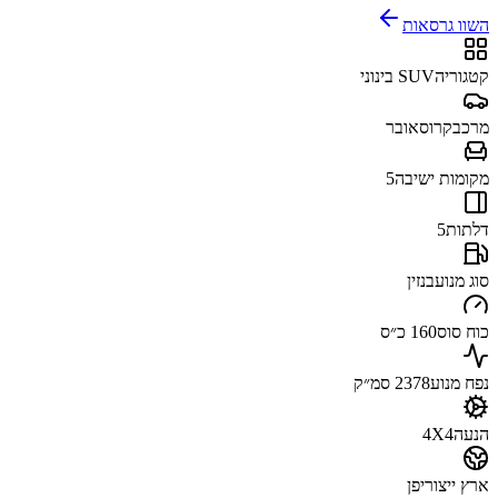
השוו גרסאות
קטגוריה
SUV בינוני
מרכב
קרוסאובר
מקומות ישיבה
5
דלתות
5
סוג מנוע
בנזין
כוח סוס
160 כ״ס
נפח מנוע
2378 סמ״ק
הנעה
4X4
ארץ ייצור
יפן