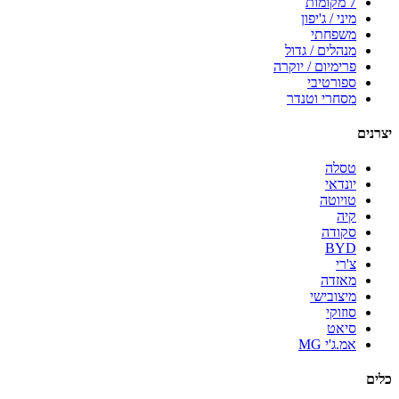
7 מקומות
מיני / ג'יפון
משפחתי
מנהלים / גדול
פרימיום / יוקרה
ספורטיבי
מסחרי וטנדר
יצרנים
טסלה
יונדאי
טויוטה
קיה
סקודה
BYD
צ'רי
מאזדה
מיצובישי
סוזוקי
סיאט
אמ.ג'י MG
כלים