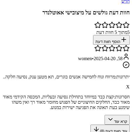
חדש
חוות דעת גולשים על
מיצובישי אאוטלנדר
5
מתוך
5
חוות דעת
הוסף חוות דעת
•
2025-04-20
58, women
יתרונות:
מרווח ונוח לחמישה אנשים בוגרים, תא מטען ענק, נסיעה חלקה..
X
חסרונות:
קצת כבד במיוחד בתחילת נסיעה ובעליות, המכסה הקידמי מאוד
מאוד כבד, החלקים החיצוניים של הפגוש מחומר מאוד רך ואין משהו
שימנע בעת תאונה את הפגיעה ישירות במנוע.
קרא עוד
עוד חוות דעת (
8
)