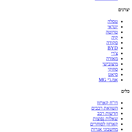
יצרנים
טסלה
יונדאי
טויוטה
קיה
סקודה
BYD
צ'רי
מאזדה
מיצובישי
סוזוקי
סיאט
אמ.ג'י MG
כלים
דו"ח קארזון
השוואת רכבים
חדשות רכב
שאלות נפוצות
קארזון לסוחרים
מחשבוני אגרות