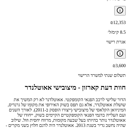
₪
12,353
8.5 ק״מ/ל׳
אגרת רישוי
₪
3,600
תשלום שנתי למשרד הרישוי
חוות דעת קארזון -
מיצובישי אאוטלנדר
הדור שלישי לרכב הפנאי הקומפקטי. אאוטלדנר לא רק המשיך את
שושלת אאוטלנדר, אלא גם תפס בשוק האירופי את מקומו של גרנדיס,
המיניוואן הקלאסי של מיצובישי (ייצורו הופסק ב-2011). לאורך השנים
ועם העלייה בדגמי הפנאי הקומפקטיים הקיימים בשוק, ייחודו של
אאוטלנדר נותר בהיותו בעל שבעה מקומות, מרווח יחסית וזול. שילוב
שהיה נחשב נדיר בשנת 2013. אאוטלנדר היה לדגם חלוץ בשני מקרים -