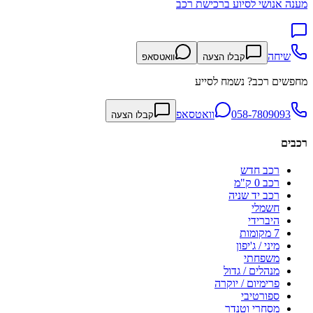
מענה אנושי לסיוע ברכישת רכב
שיחה
קבלו הצעה
וואטסאפ
מחפשים רכב? נשמח לסייע
058-7809093
וואטסאפ
קבלו הצעה
רכבים
רכב חדש
רכב 0 ק"מ
רכב יד שניה
חשמלי
היברידי
7 מקומות
מיני / ג'יפון
משפחתי
מנהלים / גדול
פרימיום / יוקרה
ספורטיבי
מסחרי וטנדר