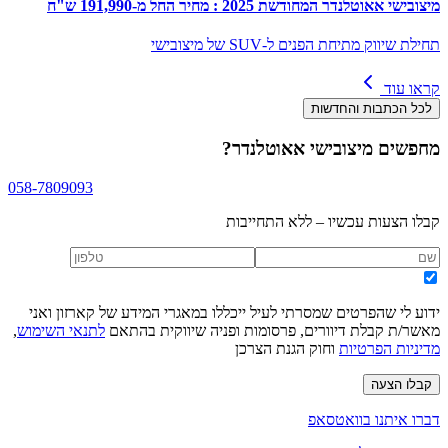
מיצובישי אאוטלנדר המחודשת 2025 : מחיר החל מ-191,990 ש"ח
תחילת שיווק מתיחת הפנים ל-SUV של מיצובישי
קראו עוד
לכל הכתבות והחדשות
מחפשים
מיצובישי אאוטלנדר
?
058-7809093
קבלו הצעות עכשיו – ללא התחייבות
ידוע לי שהפרטים שמסרתי לעיל ייכללו במאגרי המידע של קארזון ואני
מאשר/ת קבלת דיוורים, פרסומות ופניה שיווקית בהתאם
לתנאי השימוש
,
מדיניות הפרטיות
וחוק הגנת הצרכן
קבלו הצעה
דברו איתנו בוואטסאפ