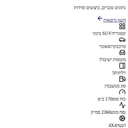
נתונים טכניים, ביצועים ומידות
השוו גרסאות
קטגוריה
SUV בינוני
מרכב
קרוסאובר
מקומות ישיבה
7
דלתות
5
סוג מנוע
בנזין
כוח סוס
170 כ״ס
נפח מנוע
2360 סמ״ק
הנעה
4X4