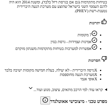
בטיחות מתקדמות (גם אם בגרסת דיזל בלבד), ומשנת 2014 הוא היה
לדגם העממי השני בישראל שהוצע עם מערכת הנעה היברידית
נטענת-רשת (PHEV).
יתרונות
7 מקומות
אמינות ועמידות - גרסת בנזין
אפשרות למערכות בטיחות מתקדמות משנתון מוקדם
חסרונות
X
גרסה היברידית - לא יעילה, בעלת חמישה מקומות ישיבה בלבד
X
מערכת הנעה מחוספסת
X
אופי אנמי
קראו עוד: למי הרכב מתאים, עיצוב, מנוע ועוד...
מפרט טכני
-
מיצובישי אאוטלנדר