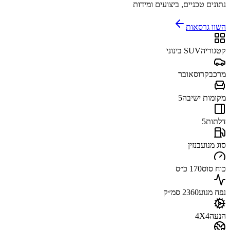
נתונים טכניים, ביצועים ומידות
השוו גרסאות
קטגוריה
SUV בינוני
מרכב
קרוסאובר
מקומות ישיבה
5
דלתות
5
סוג מנוע
בנזין
כוח סוס
170 כ״ס
נפח מנוע
2360 סמ״ק
הנעה
4X4