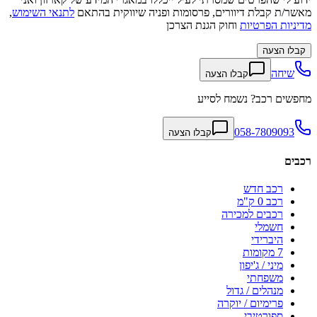
מאשר/ת קבלת דיוורים, פרסומות ופניה שיווקית בהתאם
לתנאי השימוש
,
מדיניות הפרטיות
וחוק הגנת הצרכן
קבלו הצעה
שיחה
קבלו הצעה
מחפשים רכב? נשמח לסייע
058-7809093
קבלו הצעה
רכבים
רכב חדש
רכב 0 ק"מ
רכבים למכירה
חשמלי
היברידי
7 מקומות
מיני / ג'יפון
משפחתי
מנהלים / גדול
פרימיום / יוקרה
ספורטיבי