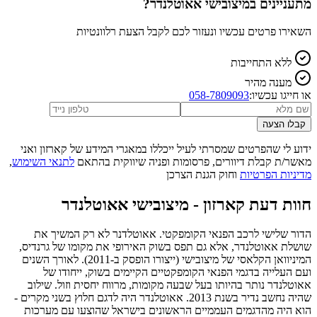
מתעניינים ב
מיצובישי אאוטלנדר
?
השאירו פרטים עכשיו ונעזור לכם לקבל הצעת רלוונטיות
ללא התחייבות
מענה מהיר
או חייגו עכשיו:
058-7809093
קבלו הצעה
ידוע לי שהפרטים שמסרתי לעיל ייכללו במאגרי המידע של קארזון ואני
מאשר/ת קבלת דיוורים, פרסומות ופניה שיווקית בהתאם
לתנאי השימוש
,
מדיניות הפרטיות
וחוק הגנת הצרכן
חוות דעת קארזון -
מיצובישי אאוטלנדר
הדור שלישי לרכב הפנאי הקומפקטי. אאוטלדנר לא רק המשיך את
שושלת אאוטלנדר, אלא גם תפס בשוק האירופי את מקומו של גרנדיס,
המיניוואן הקלאסי של מיצובישי (ייצורו הופסק ב-2011). לאורך השנים
ועם העלייה בדגמי הפנאי הקומפקטיים הקיימים בשוק, ייחודו של
אאוטלנדר נותר בהיותו בעל שבעה מקומות, מרווח יחסית וזול. שילוב
שהיה נחשב נדיר בשנת 2013. אאוטלנדר היה לדגם חלוץ בשני מקרים -
הוא היה מהדגמים העממיים הראשונים בישראל שהוצעו עם מערכות