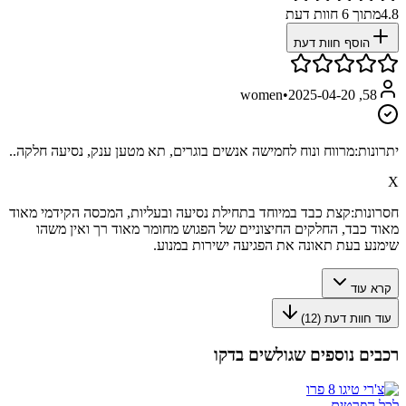
4.8
מתוך
6
חוות דעת
הוסף חוות דעת
•
2025-04-20
58, women
יתרונות:
מרווח ונוח לחמישה אנשים בוגרים, תא מטען ענק, נסיעה חלקה..
X
חסרונות:
קצת כבד במיוחד בתחילת נסיעה ובעליות, המכסה הקידמי מאוד
מאוד כבד, החלקים החיצוניים של הפגוש מחומר מאוד רך ואין משהו
שימנע בעת תאונה את הפגיעה ישירות במנוע.
קרא עוד
עוד חוות דעת (
12
)
רכבים נוספים שגולשים בדקו
לכל הפרטים