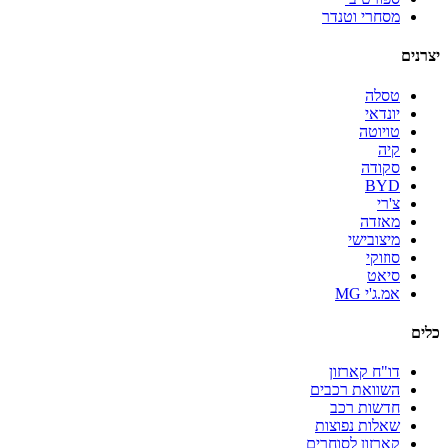
מסחרי וטנדר
יצרנים
טסלה
יונדאי
טויוטה
קיה
סקודה
BYD
צ'רי
מאזדה
מיצובישי
סוזוקי
סיאט
אמ.ג'י MG
כלים
דו"ח קארזון
השוואת רכבים
חדשות רכב
שאלות נפוצות
קארזון לסוחרים