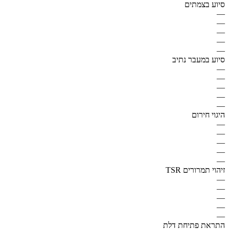
סיוע בצמתים
—
—
—
—
—
סיוע במעבר נתיב
—
—
—
—
—
היגוי חירום
—
—
—
—
—
זיהוי תמרורים TSR
—
—
—
—
—
התראת פתיחת דלת