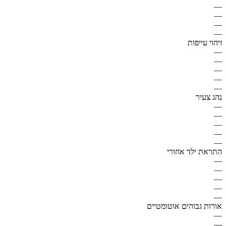
—
—
—
—
זיהוי עייפות
—
—
—
—
—
נהג צעיר
—
—
—
—
—
התראת ילד אחורי
—
—
—
—
—
אורות גבוהים אוטומטיים
—
—