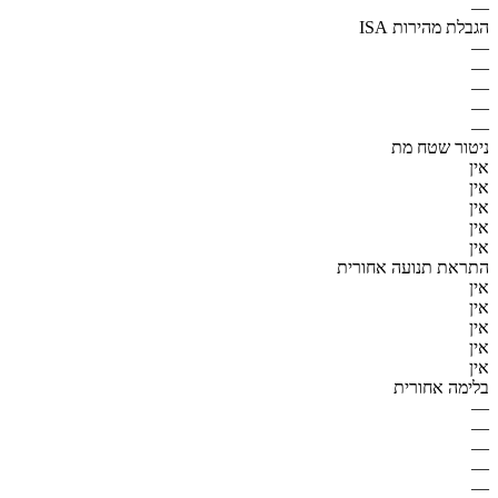
—
הגבלת מהירות ISA
—
—
—
—
—
ניטור שטח מת
אין
אין
אין
אין
אין
התראת תנועה אחורית
אין
אין
אין
אין
אין
בלימה אחורית
—
—
—
—
—