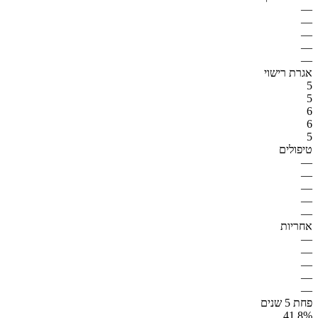
—
—
—
—
—
אגרת רישוי
5
5
6
6
5
טיפולים
—
—
—
—
—
אחריות
—
—
—
—
—
פחת 5 שנים
41.8%