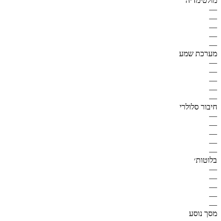
מולטימדיה
—
—
—
—
—
מערכת שמע
—
—
—
—
—
חיבור סלולרי
—
—
—
—
—
בלוטות׳
—
—
—
—
—
מסך נוסע