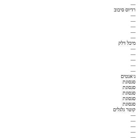
—
רדיוס סיבוב
—
—
—
—
—
מיכל דלק
—
—
—
—
—
ג׳אנטים
סגסוגת
סגסוגת
סגסוגת
סגסוגת
סגסוגת
קוטר גלגלים
—
—
—
—
—