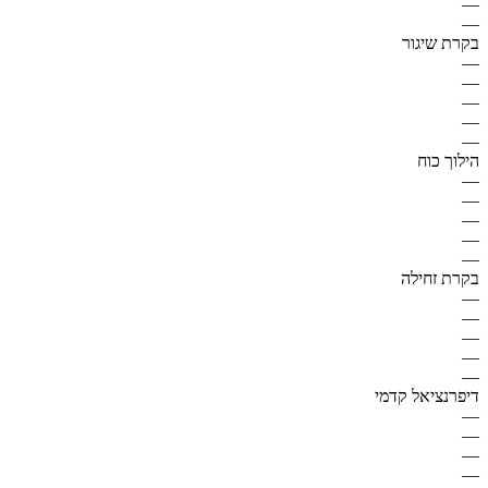
—
—
בקרת שיגור
—
—
—
—
—
הילוך כוח
—
—
—
—
—
בקרת זחילה
—
—
—
—
—
דיפרנציאל קדמי
—
—
—
—