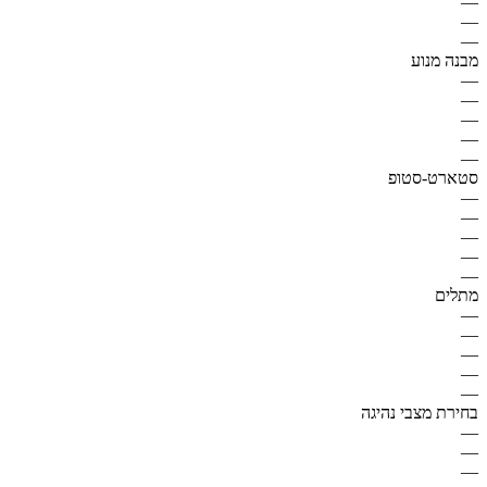
—
—
—
מבנה מנוע
—
—
—
—
—
סטארט-סטופ
—
—
—
—
—
מתלים
—
—
—
—
—
בחירת מצבי נהיגה
—
—
—