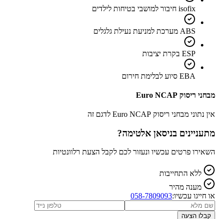
isofix חיבור למושבי בטיחות לילדים
ABS מערכת למניעת נעילת גלגלים
ESP בקרת יציבות
EBA סיוע לבלימת חירום
מבחני ריסוק Euro NCAP
אין נתוני מבחני ריסוק Euro NCAP לדגם זה
מתעניינים ב
ניסאן אלטימה
?
השאירו פרטים עכשיו ונעזור לכם לקבל הצעת רלוונטיות
ללא התחייבות
מענה מהיר
או חייגו עכשיו:
058-7809093
קבלו הצעה