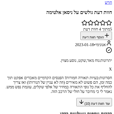
חדש
חוות דעת גולשים על
ניסאן אלטימה
5
מתוך
4
חוות דעת
הוסף חוות דעת
אנונימי
•
2023-01-18
יתרונות:
נוח מאד,שקט, נוסע מצוין.
X
חסרונות:
בעיות תאורה חמורות! הפנסים הקדמיים מאבדים אפקט תוך
כמה זמן, הם פשוט לא מאירים (וזה לא עניין של הנורות!) ואז צריך
להחליף את כל גופי התאורה במחיר של אלפי שקלים, עוגמת נפש ממש.
נאמר לי כי מדובר על חולי של הרכב הזה.
עוד חוות דעת (
10
)
רכבים נוספים שגולשים בדקו