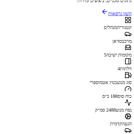
נתונים טכניים, ביצועים ומידות
השוו גרסאות
קטגוריה
מנהלים
מרכב
סדאן
מקומות ישיבה
5
דלתות
4
סוג מנוע
בנזין אטמוספרי
כוח סוס
188 כ״ס
נפח מנוע
2488 סמ״ק
הנעה
קדמית