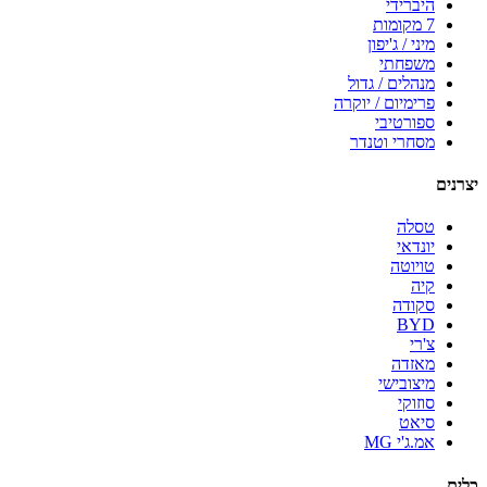
היברידי
7 מקומות
מיני / ג'יפון
משפחתי
מנהלים / גדול
פרימיום / יוקרה
ספורטיבי
מסחרי וטנדר
יצרנים
טסלה
יונדאי
טויוטה
קיה
סקודה
BYD
צ'רי
מאזדה
מיצובישי
סוזוקי
סיאט
אמ.ג'י MG
כלים