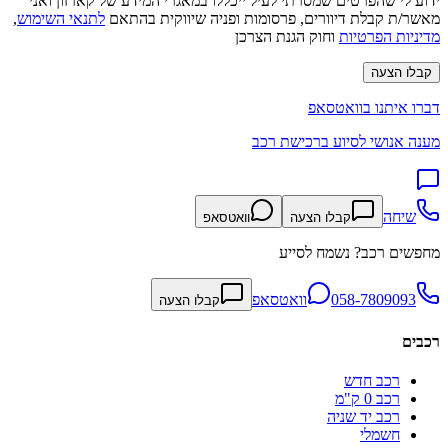
ידוע לי שהפרטים שמסרתי לעיל ייכללו במאגרי המידע של קארזון ואני
מאשר/ת קבלת דיוורים, פרסומות ופניה שיווקית בהתאם
לתנאי השימוש
,
מדיניות הפרטיות
וחוק הגנת הצרכן
קבלו הצעה
דברו איתנו בוואטסאפ
מענה אנושי לסיוע ברכישת רכב
שיחה
קבלו הצעה
וואטסאפ
מחפשים רכב? נשמח לסייע
058-7809093
וואטסאפ
קבלו הצעה
רכבים
רכב חדש
רכב 0 ק"מ
רכב יד שניה
חשמלי