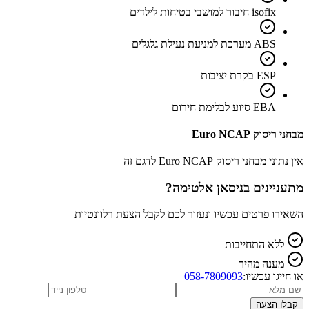
isofix חיבור למושבי בטיחות לילדים
ABS מערכת למניעת נעילת גלגלים
ESP בקרת יציבות
EBA סיוע לבלימת חירום
מבחני ריסוק Euro NCAP
אין נתוני מבחני ריסוק Euro NCAP לדגם זה
מתעניינים ב
ניסאן אלטימה
?
השאירו פרטים עכשיו ונעזור לכם לקבל הצעת רלוונטיות
ללא התחייבות
מענה מהיר
או חייגו עכשיו:
058-7809093
קבלו הצעה