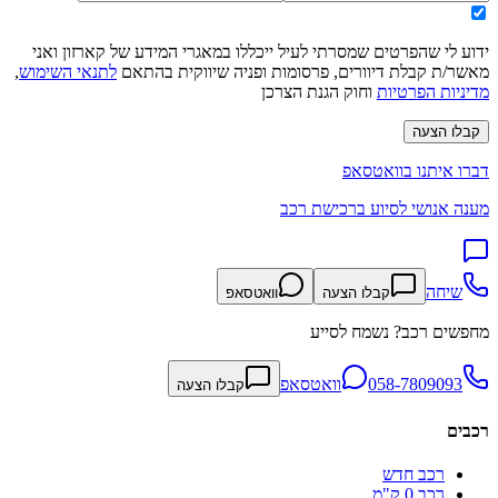
ידוע לי שהפרטים שמסרתי לעיל ייכללו במאגרי המידע של קארזון ואני
מאשר/ת קבלת דיוורים, פרסומות ופניה שיווקית בהתאם
לתנאי השימוש
,
מדיניות הפרטיות
וחוק הגנת הצרכן
קבלו הצעה
דברו איתנו בוואטסאפ
מענה אנושי לסיוע ברכישת רכב
שיחה
קבלו הצעה
וואטסאפ
מחפשים רכב? נשמח לסייע
058-7809093
וואטסאפ
קבלו הצעה
רכבים
רכב חדש
רכב 0 ק"מ