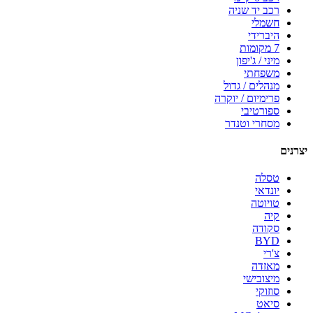
רכב יד שניה
חשמלי
היברידי
7 מקומות
מיני / ג'יפון
משפחתי
מנהלים / גדול
פרימיום / יוקרה
ספורטיבי
מסחרי וטנדר
יצרנים
טסלה
יונדאי
טויוטה
קיה
סקודה
BYD
צ'רי
מאזדה
מיצובישי
סוזוקי
סיאט