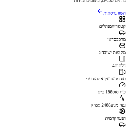
נתונים טכניים, ביצועים ומידות
השוו גרסאות
קטגוריה
מנהלים
מרכב
סדאן
מקומות ישיבה
5
דלתות
4
סוג מנוע
בנזין אטמוספרי
כוח סוס
188 כ״ס
נפח מנוע
2488 סמ״ק
הנעה
קדמית