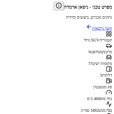
מפרט טכני
-
ניסאן ארמדה
נתונים טכניים, ביצועים ומידות
השוו גרסאות
קטגוריה
SUV גדול
מרכב
שטח/פנאי
מקומות ישיבה
7
דלתות
5
סוג מנוע
בנזין
כוח סוס
460 כ״ס
נפח מנוע
3492 סמ״ק