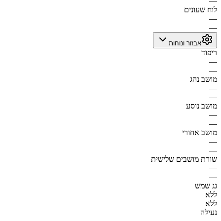
—
לוח שעונים
—
—
אבזור ונוחות
ריפוד
—
—
מושב נהג
—
—
מושב נוסע
—
—
מושב אחורי
—
—
שורת מושבים שלישית
—
—
גג שמש
ללא
ללא
נעילה