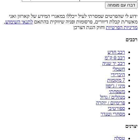
דברו עם מומחה
ידוע לי שהפרטים שמסרתי לעיל ייכללו במאגרי המידע של קארזון ואני
מאשר/ת קבלת דיוורים, פרסומות ופניה שיווקית בהתאם
לתנאי השימוש
,
מדיניות הפרטיות
וחוק הגנת הצרכן
רכבים
רכב חדש
רכב 0 ק"מ
רכב יד שניה
חשמלי
היברידי
7 מקומות
מיני / ג'יפון
משפחתי
מנהלים / גדול
פרימיום / יוקרה
ספורטיבי
מסחרי וטנדר
יצרנים
טסלה