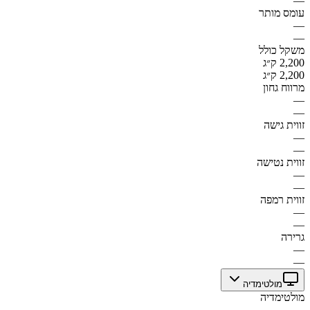
—
עומס מותר
—
—
משקל כולל
2,200 ק״ג
2,200 ק״ג
מרווח גחון
—
—
זווית גישה
—
—
זווית נטישה
—
—
זווית רמפה
—
—
גרירה
—
—
מולטימדיה
מולטימדיה
—