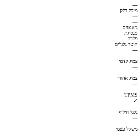
—
מיכל דלק
—
—
ג׳אנטים
סגסוגת
פלדה
קוטר גלגלים
—
—
צמיג קדמי
—
—
צמיג אחורי
—
—
TPMS
✓
—
גלגל חילוף
—
—
משקל עצמי
—