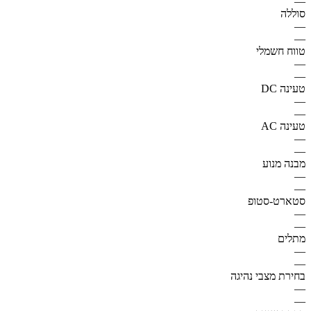
—
סוללה
—
—
טווח חשמלי
—
—
טעינה DC
—
—
טעינה AC
—
—
מבנה מנוע
—
—
סטארט-סטופ
—
—
מתלים
—
—
בחירת מצבי נהיגה
—
—