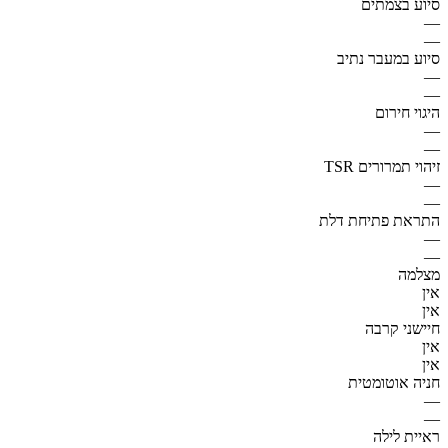
סיוע בצמתים
—
—
סיוע במעבר נתיב
—
—
היגוי חירום
—
—
זיהוי תמרורים TSR
—
—
התראת פתיחת דלת
—
—
מצלמה
אין
אין
חיישני קרבה
אין
אין
חניה אוטומטית
—
—
ראיית לילה