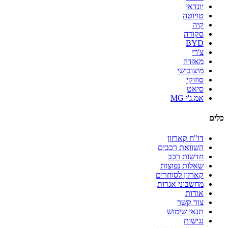
יונדאי
טויוטה
קיה
סקודה
BYD
צ'רי
מאזדה
מיצובישי
סוזוקי
סיאט
אמ.ג'י MG
כלים
דו"ח קארזון
השוואת רכבים
חדשות רכב
שאלות נפוצות
קארזון לסוחרים
מחשבוני אגרות
אודות
צור קשר
תנאי שימוש
נגישות