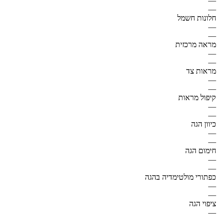
—
—
חלונות חשמל
—
—
מראה מרכזית
—
—
מראות צד
—
—
קיפול מראות
—
—
כיוון הגה
—
—
חימום הגה
—
—
כפתורי מולטימדיה בהגה
—
—
ציפוי הגה
—