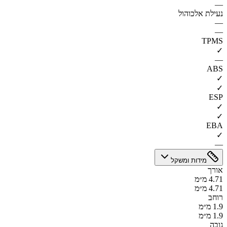
—
נעילת אלכוהול
—
—
TPMS
✓
—
ABS
✓
✓
ESP
✓
✓
EBA
✓
—
מידות ומשקל
אורך
4.71 מ״מ
4.71 מ״מ
רוחב
1.9 מ״מ
1.9 מ״מ
גובה