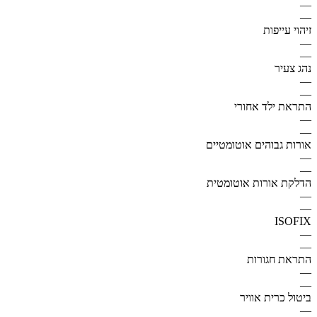
—
—
זיהוי עייפות
—
—
נהג צעיר
—
—
התראת ילד אחורי
—
—
אורות גבוהים אוטומטיים
—
—
הדלקת אורות אוטומטית
—
—
ISOFIX
—
—
התראת חגורות
—
—
ביטול כרית אוויר
—