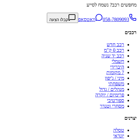
מחפשים רכב? נשמח לסייע
058-7809093
וואטסאפ
קבלו הצעה
רכבים
רכב חדש
רכב 0 ק"מ
רכב יד שניה
חשמלי
היברידי
7 מקומות
מיני / ג'יפון
משפחתי
מנהלים / גדול
פרימיום / יוקרה
ספורטיבי
מסחרי וטנדר
יצרנים
טסלה
יונדאי