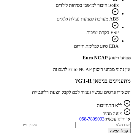
isofix חיבור למושבי בטיחות לילדים
ABS מערכת למניעת נעילת גלגלים
ESP בקרת יציבות
EBA סיוע לבלימת חירום
מבחני ריסוק Euro NCAP
אין נתוני מבחני ריסוק Euro NCAP לדגם זה
מתעניינים ב
ניסאן GT-R
?
השאירו פרטים עכשיו ונעזור לכם לקבל הצעת רלוונטיות
ללא התחייבות
מענה מהיר
או חייגו עכשיו:
058-7809093
קבלו הצעה