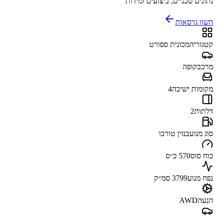
נתונים טכניים, ביצועים ומידות
השוו גרסאות
קטגוריה
מכונית ספורט
מרכב
קופה
מקומות ישיבה
4
דלתות
2
סוג מנוע
בנזין טורבו
כוח סוס
570 כ״ס
נפח מנוע
3799 סמ״ק
הנעה
AWD