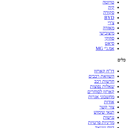
טויוטה
קיה
סקודה
BYD
צ'רי
מאזדה
מיצובישי
סוזוקי
סיאט
אמ.ג'י MG
כלים
דו"ח קארזון
השוואת רכבים
חדשות רכב
שאלות נפוצות
קארזון לסוחרים
מחשבוני אגרות
אודות
צור קשר
תנאי שימוש
נגישות
מדיניות פרטיות
דווח שגיאה