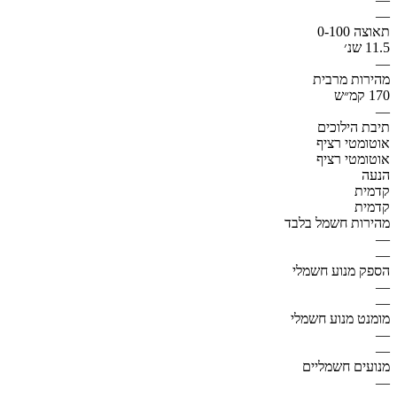
—
תאוצה 0-100
11.5 שנ׳
—
מהירות מרבית
170 קמ״ש
—
תיבת הילוכים
אוטומטי רציף
אוטומטי רציף
הנעה
קדמית
קדמית
מהירות חשמל בלבד
—
—
הספק מנוע חשמלי
—
—
מומנט מנוע חשמלי
—
—
מנועים חשמליים
—