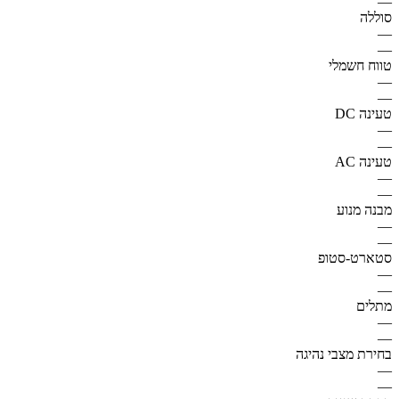
—
סוללה
—
—
טווח חשמלי
—
—
טעינה DC
—
—
טעינה AC
—
—
מבנה מנוע
—
—
סטארט-סטופ
—
—
מתלים
—
—
בחירת מצבי נהיגה
—
—