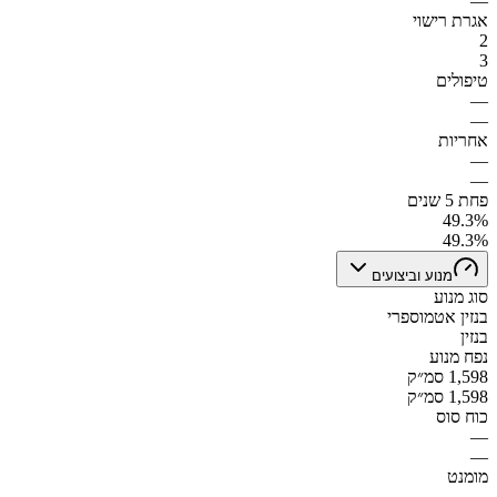
—
אגרת רישוי
2
3
טיפולים
—
—
אחריות
—
—
פחת 5 שנים
49.3%
49.3%
מנוע וביצועים
סוג מנוע
בנזין אטמוספרי
בנזין
נפח מנוע
1,598 סמ״ק
1,598 סמ״ק
כוח סוס
—
—
מומנט
—