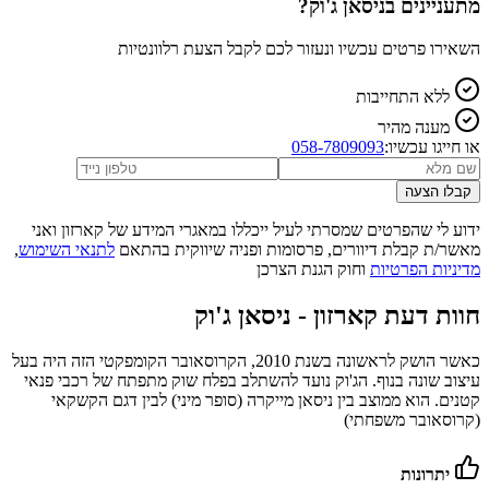
מתעניינים ב
ניסאן ג'וק
?
השאירו פרטים עכשיו ונעזור לכם לקבל הצעת רלוונטיות
ללא התחייבות
מענה מהיר
או חייגו עכשיו:
058-7809093
קבלו הצעה
ידוע לי שהפרטים שמסרתי לעיל ייכללו במאגרי המידע של קארזון ואני
מאשר/ת קבלת דיוורים, פרסומות ופניה שיווקית בהתאם
לתנאי השימוש
,
מדיניות הפרטיות
וחוק הגנת הצרכן
חוות דעת קארזון -
ניסאן ג'וק
כאשר הושק לראשונה בשנת 2010, הקרוסאובר הקומפקטי הזה היה בעל
עיצוב שונה בנוף. הג'וק נועד להשתלב בפלח שוק מתפתח של רכבי פנאי
קטנים. הוא ממוצב בין ניסאן מייקרה (סופר מיני) לבין דגם הקשקאי
(קרוסאובר משפחתי)
יתרונות