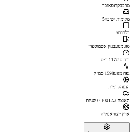
מרכב
קרוסאובר
מקומות ישיבה
5
דלתות
5
סוג מנוע
בנזין אטמוספרי
כוח סוס
117 כ״ס
נפח מנוע
1598 סמ״ק
הנעה
קדמית
תאוצה 0-100
12.3 שניות
ארץ ייצור
אנגליה