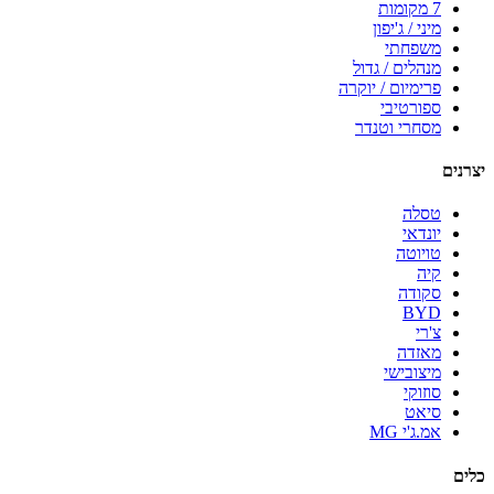
7 מקומות
מיני / ג'יפון
משפחתי
מנהלים / גדול
פרימיום / יוקרה
ספורטיבי
מסחרי וטנדר
יצרנים
טסלה
יונדאי
טויוטה
קיה
סקודה
BYD
צ'רי
מאזדה
מיצובישי
סוזוקי
סיאט
אמ.ג'י MG
כלים