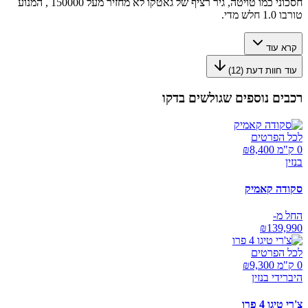
חסכוני כמו טויטה, גיר רציף של גאטקו לא מחזיר מעל 150000 , המנוע
טורבו 1.0 חלש מדי.
קרא עוד
עוד חוות דעת (
12
)
רכבים נוספים שגולשים בדקו
לכל הפרטים
0 ק"מ ₪
8,400
בנזין
סקודה קאמיק
החל מ-
₪
139,990
לכל הפרטים
0 ק"מ ₪
9,300
היברידי בנזין
צ'רי טיגו 4 פרו