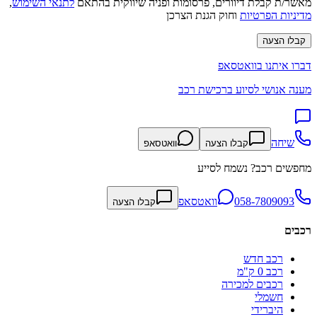
מאשר/ת קבלת דיוורים, פרסומות ופניה שיווקית בהתאם
לתנאי השימוש
,
מדיניות הפרטיות
וחוק הגנת הצרכן
קבלו הצעה
דברו איתנו בוואטסאפ
מענה אנושי לסיוע ברכישת רכב
שיחה
קבלו הצעה
וואטסאפ
מחפשים רכב? נשמח לסייע
058-7809093
וואטסאפ
קבלו הצעה
רכבים
רכב חדש
רכב 0 ק"מ
רכבים למכירה
חשמלי
היברידי