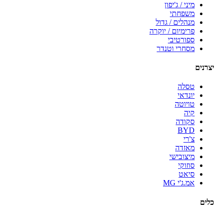
מיני / ג'יפון
משפחתי
מנהלים / גדול
פרימיום / יוקרה
ספורטיבי
מסחרי וטנדר
יצרנים
טסלה
יונדאי
טויוטה
קיה
סקודה
BYD
צ'רי
מאזדה
מיצובישי
סוזוקי
סיאט
אמ.ג'י MG
כלים