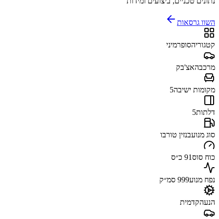
נתונים טכניים, ביצועים ומידות
השוו גרסאות
קטגוריה
סופרמיני
מרכב
האצ'בק
מקומות ישיבה
5
דלתות
5
סוג מנוע
בנזין טורבו
כוח סוס
91 כ״ס
נפח מנוע
999 סמ״ק
הנעה
קדמית