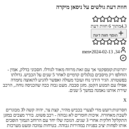
חוות דעת גולשים על
ניסאן מיקרה
4.3
מתוך
6
חוות דעת
הוסף חוות דעת
•
2024-02-13
34, men
יתרונות:
קומפקטי אך עם זאת מרווח מאוד לגודלו. חסכוני בדלק, אמין -
הוחלפו רק מיסבים בגלגלים קדמיים לאחר 5 שנים על הכביש. גדולתו
בפשטותו. הגיר הידני נוח ועובד מעולה ואפשר להגיע לתאוצה נחמדה
אפילו עם המנוע הקטן. מזגן סבבה. מעט גבוה ככה שהכניסה נוחה., הרכב
שירת אותנו נאמנה במשך 5 שנים.
X
חסרונות:
רועש מדי לצערי בכביש מהיר, קצת צר, יהיה קשה ל3 מבוגרים
לשבת מאחורה. איכות חומרים לא גבוהה - רכב פשוט. בורר מצבים במזגן
התקלקל חלקית אחרי 3 שנים. הגובה שלו יחד עם הרוחב הנמוך הופכים
אותו לפחות יציב בפניות במהירות גבוהה. בטיחות נמוכה ומעט מערכות