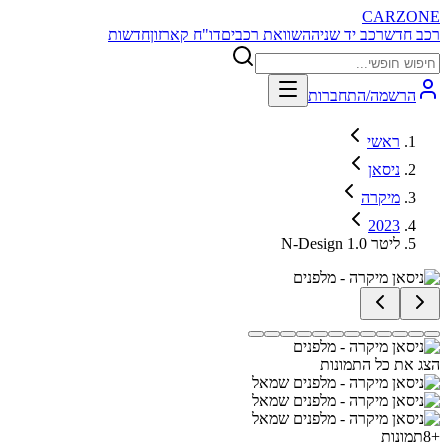
CARZONE
רכב חדש
רכב יד שניה
השוואת רכבים
דו"ח קארזון
חדשות
הרשמה/התחברות
ראשי
ניסאן
מיקרה
2023
N-Design 1.0 ליטר
הצג את כל התמונות
+
8
תמונות