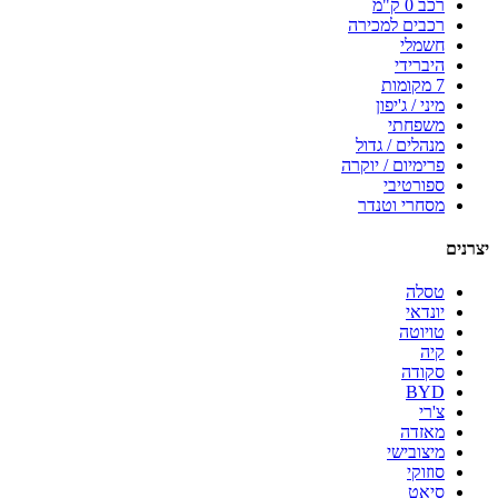
רכב 0 ק"מ
רכבים למכירה
חשמלי
היברידי
7 מקומות
מיני / ג'יפון
משפחתי
מנהלים / גדול
פרימיום / יוקרה
ספורטיבי
מסחרי וטנדר
יצרנים
טסלה
יונדאי
טויוטה
קיה
סקודה
BYD
צ'רי
מאזדה
מיצובישי
סוזוקי
סיאט