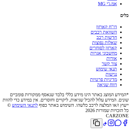
אמ.ג'י MG
כלים
דו"ח קארזון
השוואת רכבים
חדשות רכב
שאלות נפוצות
קארזון לסוחרים
מחשבוני אגרות
אודות
צור קשר
תנאי שימוש
נגישות
מדיניות פרטיות
דווח שגיאה
*המידע המוצג באתר הינו מידע כללי בלבד שנאסף ממקורות פומביים
שונים. המידע עלול להכיל שגיאות, ליקויים וחוסרים. אין במידע כדי להוות
ייעוץ ו/או המלצה לרכב כלשהו. השימוש באתר כפוף
לתנאי השימוש
©
כל הזכויות שמורות 2026
CARZONE