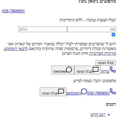
מחפשים
ניסאן נוט
?
058-7809093
קבלו הצעות עכשיו – ללא התחייבות
ידוע לי שהפרטים שמסרתי לעיל ייכללו במאגרי המידע של קארזון ואני
מאשר/ת קבלת דיוורים, פרסומות ופניה שיווקית בהתאם
לתנאי השימוש
,
מדיניות הפרטיות
וחוק הגנת הצרכן
קבלו הצעה
שיחה
קבלו הצעה
וואטסאפ
מחפשים רכב? נשמח לסייע
058-7809093
וואטסאפ
קבלו הצעה
רכבים
רכב חדש