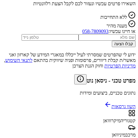
השאירו פרטים עכשיו ונעזור לכם לקבל הצעת רלוונטיות
ללא התחייבות
מענה מהיר
או חייגו עכשיו:
058-7809093
קבלו הצעה
ידוע לי שהפרטים שמסרתי לעיל ייכללו במאגרי המידע של קארזון ואני
מאשר/ת קבלת דיוורים, פרסומות ופניה שיווקית בהתאם
לתנאי השימוש
,
מדיניות הפרטיות
וחוק הגנת הצרכן
מפרט טכני
-
ניסאן נוט
נתונים טכניים, ביצועים ומידות
השוו גרסאות
קטגוריה
מיקרווואן
מרכב
מיניוואן