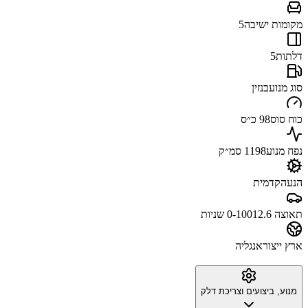
מקומות ישיבה
5
דלתות
5
סוג מנוע
בנזין
כוח סוס
98 כ״ס
נפח מנוע
1198 סמ״ק
הנעה
קדמית
תאוצה 0-100
12.6 שניות
ארץ ייצור
אנגליה
מנוע, ביצועים וצריכת דלק