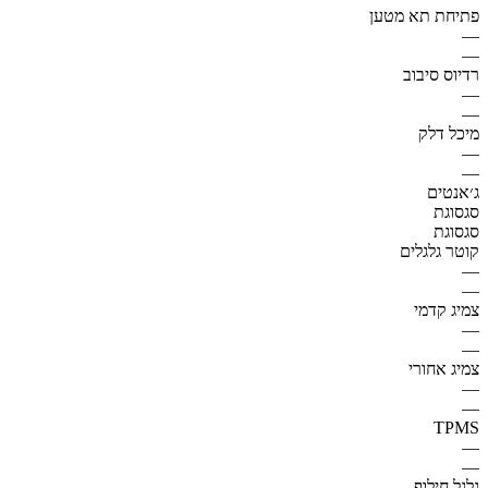
פתיחת תא מטען
—
—
רדיוס סיבוב
—
—
מיכל דלק
—
—
ג׳אנטים
סגסוגת
סגסוגת
קוטר גלגלים
—
—
צמיג קדמי
—
—
צמיג אחורי
—
—
TPMS
—
—
גלגל חילוף