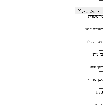
—
—
מולטימדיה
מולטימדיה
—
—
מערכת שמע
—
—
חיבור סלולרי
—
—
בלוטות׳
—
—
מסך נוסע
—
—
מסך אחורי
—
—
USB
—
—
AUX