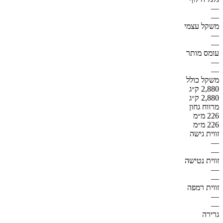
—
—
משקל עצמי
—
—
עומס מותר
—
—
משקל כולל
2,880 ק״ג
2,880 ק״ג
מרווח גחון
226 מ״מ
226 מ״מ
זווית גישה
—
—
זווית נטישה
—
—
זווית רמפה
—
—
גרירה