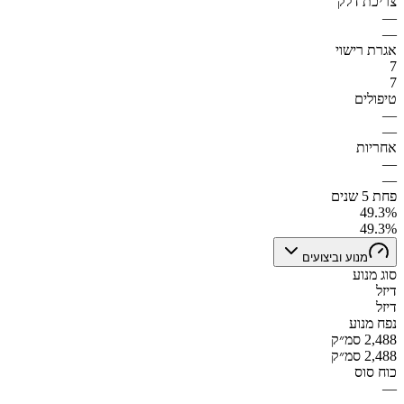
צריכת דלק
—
—
אגרת רישוי
7
7
טיפולים
—
—
אחריות
—
—
פחת 5 שנים
49.3%
49.3%
מנוע וביצועים
סוג מנוע
דיזל
דיזל
נפח מנוע
2,488 סמ״ק
2,488 סמ״ק
כוח סוס
—