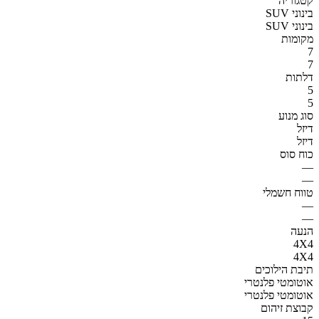
קטגוריה
SUV בינוני
SUV בינוני
מקומות
7
7
דלתות
5
5
סוג מנוע
דיזל
דיזל
כוח סוס
—
—
טווח חשמלי
—
—
הנעה
4X4
4X4
תיבת הילוכים
אוטומטי פלנטרי
אוטומטי פלנטרי
קבוצת זיהום