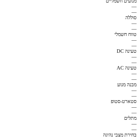
מנועים חשמליים
—
—
סוללה
—
—
טווח חשמלי
—
—
טעינה DC
—
—
טעינה AC
—
—
מבנה מנוע
—
—
סטארט-סטופ
—
—
מתלים
—
—
בחירת מצבי נהיגה