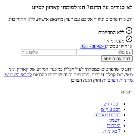
לא סגורים על הדגם? תנו למומחי קארזון לסייע
השאירו פרטים ונחזור אליכם עם ייעוץ מותאם אישית, ללא התחייבות.
ללא התחייבות
מענה מהיר
או חייגו עכשיו:
058-7809093
דברו עם מומחה
ידוע לי שהפרטים שמסרתי לעיל ייכללו במאגרי המידע של קארזון ואני
מאשר/ת קבלת דיוורים, פרסומות ופניה שיווקית בהתאם
לתנאי השימוש
,
מדיניות הפרטיות
וחוק הגנת הצרכן
רכבים
רכב חדש
רכב 0 ק"מ
רכבים למכירה
חשמלי
היברידי
7 מקומות