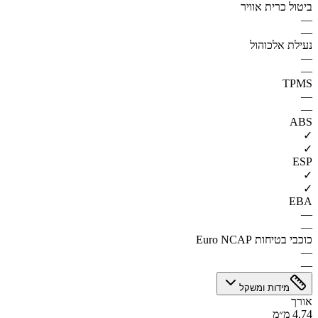
ביטול כרית אוויר
—
—
נעילת אלכוהול
—
—
TPMS
—
—
ABS
✓
✓
ESP
✓
✓
EBA
—
—
כוכבי בטיחות Euro NCAP
—
—
מידות ומשקל
אורך
4.74 מ״מ