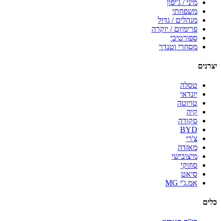
מיני / ג'יפון
משפחתי
מנהלים / גדול
פרימיום / יוקרה
ספורטיבי
מסחרי וטנדר
יצרנים
טסלה
יונדאי
טויוטה
קיה
סקודה
BYD
צ'רי
מאזדה
מיצובישי
סוזוקי
סיאט
אמ.ג'י MG
כלים