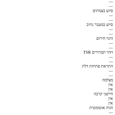
—
—
סיוע בצמתים
—
—
סיוע במעבר נתיב
—
—
היגוי חירום
—
—
זיהוי תמרורים TSR
—
—
התראת פתיחת דלת
—
—
מצלמה
אין
אין
חיישני קרבה
אין
אין
חניה אוטומטית
—