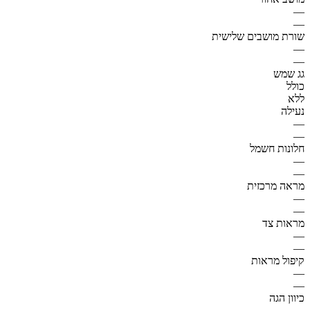
—
—
שורת מושבים שלישית
—
—
גג שמש
כולל
ללא
נעילה
—
—
חלונות חשמל
—
—
מראה מרכזית
—
—
מראות צד
—
—
קיפול מראות
—
—
כיוון הגה