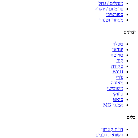
מנהלים / גדול
פרימיום / יוקרה
ספורטיבי
מסחרי וטנדר
יצרנים
טסלה
יונדאי
טויוטה
קיה
סקודה
BYD
צ'רי
מאזדה
מיצובישי
סוזוקי
סיאט
אמ.ג'י MG
כלים
דו"ח קארזון
השוואת רכבים