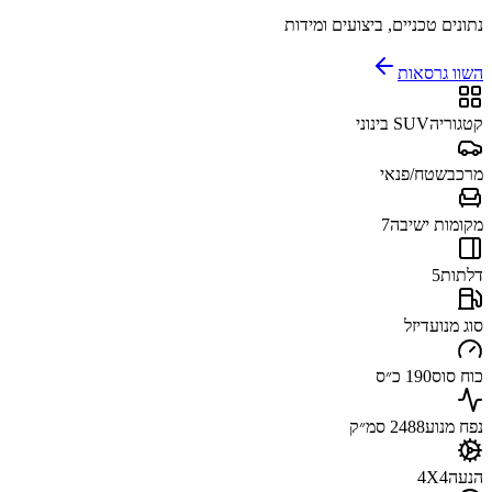
נתונים טכניים, ביצועים ומידות
השוו גרסאות
קטגוריה
SUV בינוני
מרכב
שטח/פנאי
מקומות ישיבה
7
דלתות
5
סוג מנוע
דיזל
כוח סוס
190 כ״ס
נפח מנוע
2488 סמ״ק
הנעה
4X4