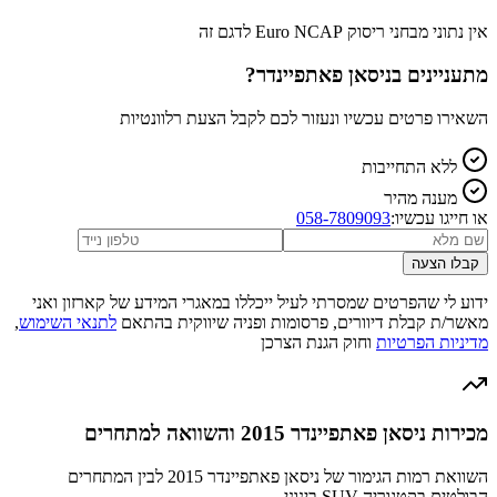
אין נתוני מבחני ריסוק Euro NCAP לדגם זה
מתעניינים ב
ניסאן פאתפיינדר
?
השאירו פרטים עכשיו ונעזור לכם לקבל הצעת רלוונטיות
ללא התחייבות
מענה מהיר
או חייגו עכשיו:
058-7809093
קבלו הצעה
ידוע לי שהפרטים שמסרתי לעיל ייכללו במאגרי המידע של קארזון ואני
מאשר/ת קבלת דיוורים, פרסומות ופניה שיווקית בהתאם
לתנאי השימוש
,
מדיניות הפרטיות
וחוק הגנת הצרכן
מכירות ניסאן פאתפיינדר 2015 והשוואה למתחרים
השוואת רמות הגימור של ניסאן פאתפיינדר 2015 לבין המתחרים
הבולטים בקטגוריה SUV בינוני