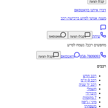
קבלו הצעה
דברו איתנו בוואטסאפ
מענה אנושי לסיוע ברכישת רכב
שיחה
קבלו הצעה
וואטסאפ
מחפשים רכב? נשמח לסייע
058-7809093
וואטסאפ
קבלו הצעה
רכבים
רכב חדש
רכב 0 ק"מ
רכב יד שניה
חשמלי
היברידי
7 מקומות
מיני / ג'יפון
משפחתי