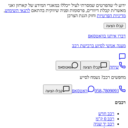
ידוע לי שהפרטים שמסרתי לעיל ייכללו במאגרי המידע של קארזון ואני
מאשר/ת קבלת דיוורים, פרסומות ופניה שיווקית בהתאם
לתנאי השימוש
,
מדיניות הפרטיות
וחוק הגנת הצרכן
קבלו הצעה
דברו איתנו בוואטסאפ
מענה אנושי לסיוע ברכישת רכב
שיחה
קבלו הצעה
וואטסאפ
מחפשים רכב? נשמח לסייע
058-7809093
וואטסאפ
קבלו הצעה
רכבים
רכב חדש
רכב 0 ק"מ
רכב יד שניה