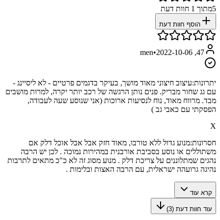
5
מתוך
1
חוות דעת
הוסף חוות דעת
•
2022-10-06
47, men
יתרונות:
עיצוב חיצוני מאוד מושך, בעיקר בדגמים פרטיים - לא ליסיינג -
עם גג שחור מבריק. פנים נותן הרגשה של רכב יותר יקרה, למרות מושבים
מבד. מרווח מאוד, נוח לנסיעות ארוכות (אני שנוסע שעה לעבודה,
הפסקתי עם כאבי גב )
X
חסרונות:
מנוע גדול ללא טורבו, מאוד חזק אבל אבל אוכל דלק אם
משתוללים או נוסע בסביבת אורבנית במהירות נמוכה . לכן יש הרבה
נהגים שמתלוננים על צריכת דלק . מנוע מסוג זה לא כ"כ מתאים לתרבות
נהיגה גרועהה ישראלית, עם הרבה האצות ובלימות .
קרא עוד
עוד חוות דעת (
3
)