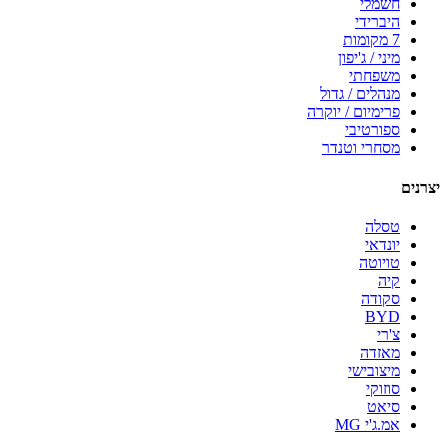
חשמלי
היברידי
7 מקומות
מיני / ג'יפון
משפחתי
מנהלים / גדול
פרימיום / יוקרה
ספורטיבי
מסחרי וטנדר
יצרנים
טסלה
יונדאי
טויוטה
קיה
סקודה
BYD
צ'רי
מאזדה
מיצובישי
סוזוקי
סיאט
אמ.ג'י MG