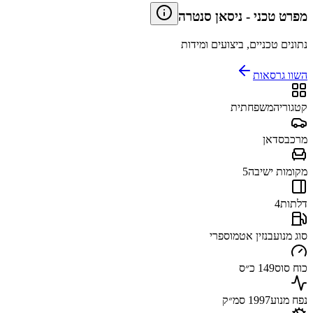
מפרט טכני
-
ניסאן סנטרה
נתונים טכניים, ביצועים ומידות
השוו גרסאות
קטגוריה
משפחתית
מרכב
סדאן
מקומות ישיבה
5
דלתות
4
סוג מנוע
בנזין אטמוספרי
כוח סוס
149 כ״ס
נפח מנוע
1997 סמ״ק