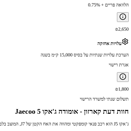
הלוואה פריים + 0.75%
₪
2,650
עלויות אחזקה
הערכת עלויות שנתיות על בסיס 15,000 ק״מ בשנה
אגרת רישוי
₪
1,800
תשלום שנתי למשרד הרישוי
חוות דעת קארזון -
אומודה ג'אקו Jaecoo 5
ג’אקו J5 הוא רכב פנאי קומפקטי ומהווה את האח הקטן של J7, המוצב בלב סגמנט הג’יפונים העמוס. הוא חולק דנ”א עיצובי וטכני עם קבוצת צ’רי (אח קרוב לצ’רי FX ולאומודה 3)