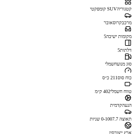
קטגוריה
SUV קומפקטי
מרכב
קרוסאובר
מקומות ישיבה
5
דלתות
5
סוג מנוע
חשמלי
כוח סוס
211 כ״ס
טווח חשמלי
402 ק״מ
הנעה
קדמית
תאוצה 0-100
7.7 שניות
ארץ ייצור
סין