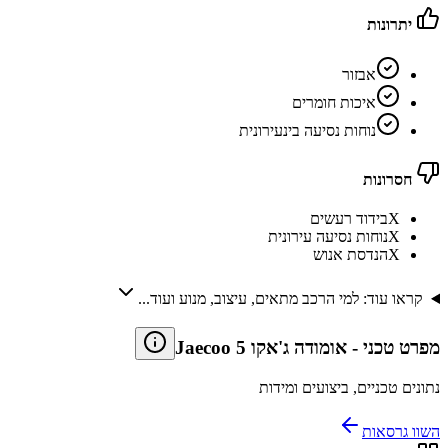
יתרונות
אבזור
איכות חומרים
נוחות נסיעה בינעירונית
חסרונות
X
בידוד רעשים
X
נוחות נסיעה עירונית
X
הנדסת אנוש
קראו עוד: למי הרכב מתאים, עיצוב, מנוע ועוד...
מפרט טכני
-
אומודה ג'אקו Jaecoo 5
נתונים טכניים, ביצועים ומידות
השוו גרסאות