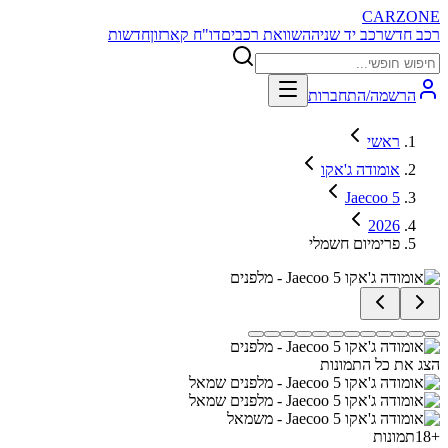
CARZONE
רכב חדש
רכב יד שניה
השוואת רכבים
דו"ח קארזון
חדשות
הרשמה/התחברות
ראשי
אומודה ג'אקו
Jaecoo 5
2026
פרימיום חשמלי
הצג את כל התמונות
+
18
תמונות