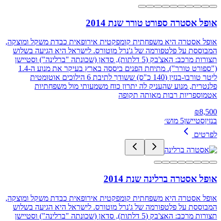
אופל אסטרה ספורט טורר שנת 2014
אופל אסטרה היא משפחתית קומפקטית אירופאית כבדת משקל ומוצקה,
המבוססת על פלטפורמה של ג'נרל מוטורס. לישראל היא הגיעה בשלוש
תצורות מרכב: האצ'בק (5 דלתות), סדאן (שכונתה "ברלינה") וסטיישן
("ספורט טורר"). מתיחת הפנים ביססה בארץ בעיקר את מנוע ה-1.4
ליטר טורבו-בנזין (140 כ"ס) ששודך לתיבת 6 הילוכים אוטומטית
פלנטרית, מנוע שהעניק לה יתרון כוח משמעותי מול משפחתיות
אטמוספריות רבות מאותה תקופה
₪
8,500
בנזין
סטיישן
5 מוש׳
לפרטים
אופל אסטרה ברלינה שנת 2014
אופל אסטרה היא משפחתית קומפקטית אירופאית כבדת משקל ומוצקה,
המבוססת על פלטפורמה של ג'נרל מוטורס. לישראל היא הגיעה בשלוש
תצורות מרכב: האצ'בק (5 דלתות), סדאן (שכונתה "ברלינה") וסטיישן