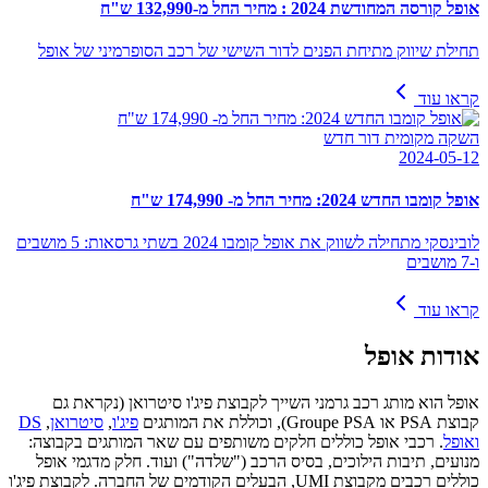
אופל קורסה המחודשת 2024 : מחיר החל מ-132,990 ש"ח
תחילת שיווק מתיחת הפנים לדור השישי של רכב הסופרמיני של אופל
קראו עוד
השקה מקומית דור חדש
2024-05-12
אופל קומבו החדש 2024: מחיר החל מ- 174,990 ש"ח
לובינסקי מתחילה לשווק את אופל קומבו 2024 בשתי גרסאות: 5 מושבים
ו-7 מושבים
קראו עוד
אודות
אופל
אופל הוא מותג רכב גרמני השייך לקבוצת פיג'ו סיטרואן (נקראת גם
קבוצת PSA או Groupe PSA), וכוללת את המותגים
פיג'ו
,
סיטרואן
,
DS
ואופל
. רכבי אופל כוללים חלקים משותפים עם שאר המותגים בקבוצה:
מנועים, תיבות הילוכים, בסיס הרכב ("שלדה") ועוד. חלק מדגמי אופל
כוללים רכבים מקבוצת UMI, הבעלים הקודמים של החברה. לקבוצת פיג'ו