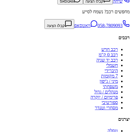
שיחה
קבלו הצעה
וואטסאפ
מחפשים רכב? נשמח לסייע
058-7809093
וואטסאפ
קבלו הצעה
רכבים
רכב חדש
רכב 0 ק"מ
רכב יד שניה
חשמלי
היברידי
7 מקומות
מיני / ג'יפון
משפחתי
מנהלים / גדול
פרימיום / יוקרה
ספורטיבי
מסחרי וטנדר
יצרנים
טסלה