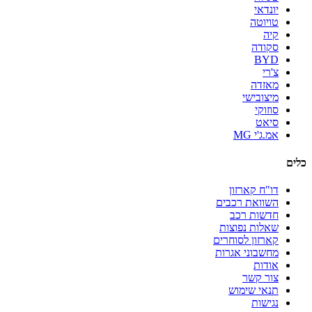
יונדאי
טויוטה
קיה
סקודה
BYD
צ'רי
מאזדה
מיצובישי
סוזוקי
סיאט
אמ.ג'י MG
כלים
דו"ח קארזון
השוואת רכבים
חדשות רכב
שאלות נפוצות
קארזון לסוחרים
מחשבוני אגרות
אודות
צור קשר
תנאי שימוש
נגישות