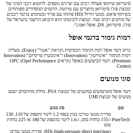
סיטרואן שיתופי פעולה רבים עם יצרנים נוספים. לדוגמא רכבי המיני של
קבוצת פיג'ו סיטרואן מיוצרים עם טויוטה, הדגמים המסחרים מפותחים
בשיתוף פיאט, מנועי הדיזל HDi פותחו עם פורד ובשימוש בדגמי רכבים
של מותגים רבים ועוד. קבוצת לובינסקי הוא היבואן הרשמי בישראל של
פיג'ו, סיטרואן, DS, אופל ואמ.ג'י.
רמות גימור בדגמי אופל
ברוב דגמי אופל רמת הגימור הבסיסית נקראת "אנגוי" (Enjoy). מעליה
רמות הגימור "אינווישין" (Innovation) ו"אינובשיין פרימיום" (Innovation
Premium). דגמי הביצועים באופל נקראים OPC (Opel Performance
Center)
סוגי מנועים
דגמי אופל משתמשים במונעים של קבוצת PSA. בחלק מהדגמים ישנם
מנועים של קבוצת UMI
שם
סוג מנוע
סדרת מנועי טורבו בנזין בנפח 1.2 ליטר והספק של 110, 130
PureTech
ו-155 כוחות סוס, ו-1.6 ליטר בהספק של 180 או 225 כוחות
סוס
HDi (high-pressure direct injection). סדרת מנועי טורבו