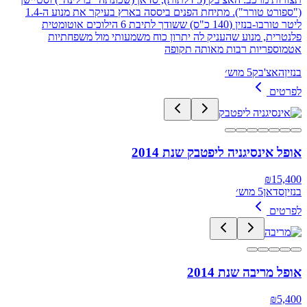
("ספורט טורר"). מתיחת הפנים ביססה בארץ בעיקר את מנוע ה-1.4
ליטר טורבו-בנזין (140 כ"ס) ששודך לתיבת 6 הילוכים אוטומטית
פלנטרית, מנוע שהעניק לה יתרון כוח משמעותי מול משפחתיות
אטמוספריות רבות מאותה תקופה
בנזין
האצ'בק
5 מוש׳
לפרטים
אופל אינסיגניה ליפטבק שנת 2014
₪
15,400
בנזין
סדאן
5 מוש׳
לפרטים
אופל מריבה שנת 2014
₪
5,400