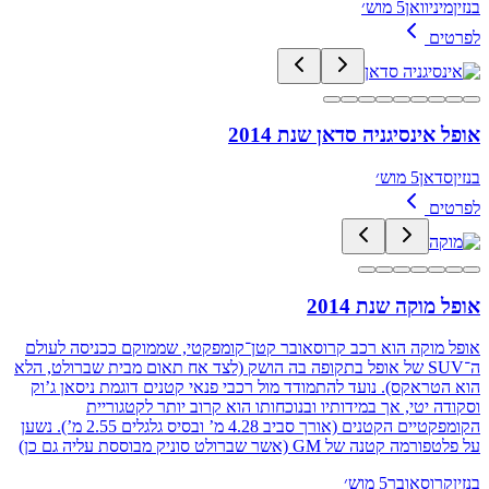
בנזין
מיניוואן
5 מוש׳
לפרטים
אופל אינסיגניה סדאן שנת 2014
בנזין
סדאן
5 מוש׳
לפרטים
אופל מוקה שנת 2014
אופל מוקה הוא רכב קרוסאובר קטן־קומפקטי, שממוקם ככניסה לעולם
ה־SUV של אופל בתקופה בה הושק (לצד אח תאום מבית שברולט, הלא
הוא הטראקס). נועד להתמודד מול רכבי פנאי קטנים דוגמת ניסאן ג’וק
וסקודה יטי, אך במידותיו ובנוכחותו הוא קרוב יותר לקטגוריית
הקומפקטיים הקטנים (אורך סביב 4.28 מ’ ובסיס גלגלים 2.55 מ’). נשען
על פלטפורמה קטנה של GM (אשר שברולט סוניק מבוססת עליה גם כן)
בנזין
קרוסאובר
5 מוש׳