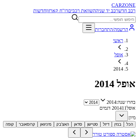
CARZONE
רכב חדש
רכב יד שניה
השוואת רכבים
דו"ח קארזון
חדשות
הרשמה/התחברות
ראשי
אופל
2014
אופל
2014
בחרו שנה:
2014
אופל
11
2014
דגמים
מיון:
הכל
בנזין
דיזל
סטיישן
סדאן
האצ'בק
מיניוואן
קרוסאובר
קופה