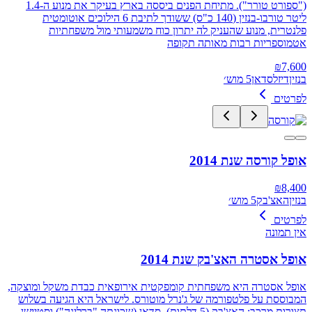
("ספורט טורר"). מתיחת הפנים ביססה בארץ בעיקר את מנוע ה-1.4
ליטר טורבו-בנזין (140 כ"ס) ששודך לתיבת 6 הילוכים אוטומטית
פלנטרית, מנוע שהעניק לה יתרון כוח משמעותי מול משפחתיות
אטמוספריות רבות מאותה תקופה
₪
7,600
בנזין
דיזל
סדאן
5 מוש׳
לפרטים
אופל קורסה שנת 2014
₪
8,400
בנזין
האצ'בק
5 מוש׳
לפרטים
אין תמונה
אופל אסטרה האצ'בק שנת 2014
אופל אסטרה היא משפחתית קומפקטית אירופאית כבדת משקל ומוצקה,
המבוססת על פלטפורמה של ג'נרל מוטורס. לישראל היא הגיעה בשלוש
תצורות מרכב: האצ'בק (5 דלתות), סדאן (שכונתה "ברלינה") וסטיישן