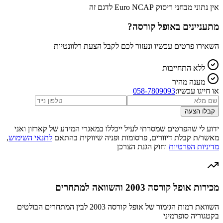
אין נתוני מבחני ריסוק Euro NCAP לדגם זה
מתעניינים ב
אופל קורסה
?
השאירו פרטים עכשיו ונעזור לכם לקבל הצעת רלוונטיות
ללא התחייבות
מענה מהיר
או חייגו עכשיו:
058-7809093
קבלו הצעה
ידוע לי שהפרטים שמסרתי לעיל ייכללו במאגרי המידע של קארזון ואני
מאשר/ת קבלת דיוורים, פרסומות ופניה שיווקית בהתאם
לתנאי השימוש
,
מדיניות הפרטיות
וחוק הגנת הצרכן
מכירות אופל קורסה 2003 והשוואה למתחרים
השוואת רמות הגימור של אופל קורסה 2003 לבין המתחרים הבולטים
בקטגוריה סופרמיני