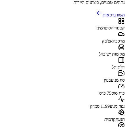
נתונים טכניים, ביצועים ומידות
השוו גרסאות
קטגוריה
סופרמיני
מרכב
האצ'בק
מקומות ישיבה
5
דלתות
5
סוג מנוע
בנזין
כוח סוס
75 כ״ס
נפח מנוע
1199 סמ״ק
הנעה
קדמית