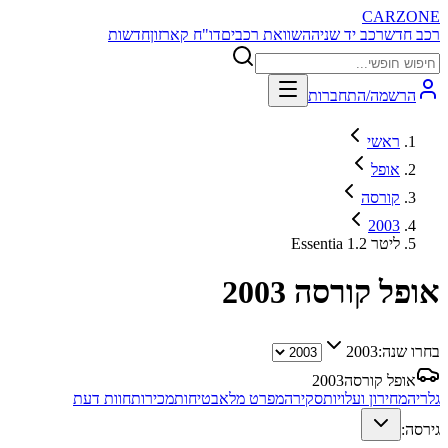
CARZONE
רכב חדש
רכב יד שניה
השוואת רכבים
דו"ח קארזון
חדשות
הרשמה/התחברות
ראשי
אופל
קורסה
2003
Essentia 1.2 ליטר
אופל קורסה
2003
בחרו שנה:
2003
אופל קורסה
2003
גלריה
מחירון ועלויות
סקירה
מפרט מלא
בטיחות
מכירות
חוות דעת
גירסה: