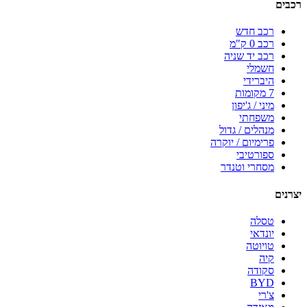
רכבים
רכב חדש
רכב 0 ק"מ
רכב יד שניה
חשמלי
היברידי
7 מקומות
מיני / ג'יפון
משפחתי
מנהלים / גדול
פרימיום / יוקרה
ספורטיבי
מסחרי וטנדר
יצרנים
טסלה
יונדאי
טויוטה
קיה
סקודה
BYD
צ'רי