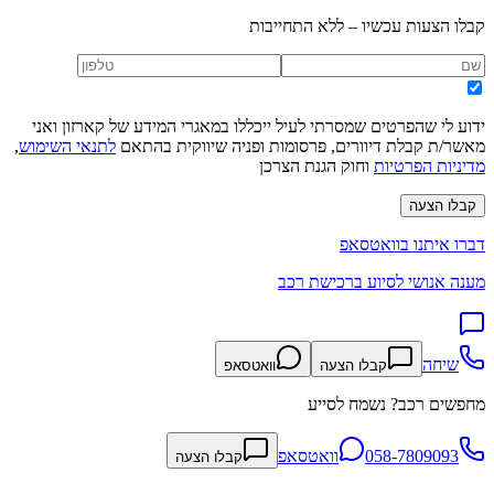
קבלו הצעות עכשיו – ללא התחייבות
ידוע לי שהפרטים שמסרתי לעיל ייכללו במאגרי המידע של קארזון ואני
מאשר/ת קבלת דיוורים, פרסומות ופניה שיווקית בהתאם
לתנאי השימוש
,
מדיניות הפרטיות
וחוק הגנת הצרכן
קבלו הצעה
דברו איתנו בוואטסאפ
מענה אנושי לסיוע ברכישת רכב
שיחה
קבלו הצעה
וואטסאפ
מחפשים רכב? נשמח לסייע
058-7809093
וואטסאפ
קבלו הצעה