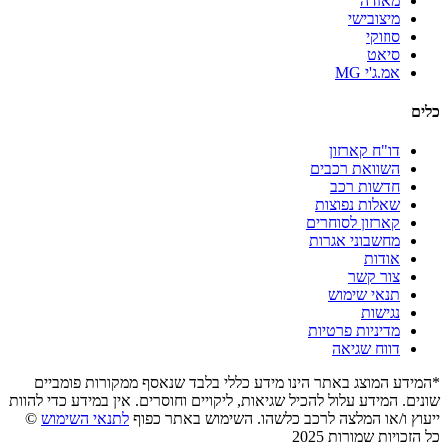
מאזדה
מיצובישי
סוזוקי
סיאט
אמ.ג'י MG
כלים
דו"ח קארזון
השוואת רכבים
חדשות רכב
שאלות נפוצות
קארזון לסוחרים
מחשבוני אגרות
אודות
צור קשר
תנאי שימוש
נגישות
מדיניות פרטיות
דווח שגיאה
*המידע המוצג באתר הינו מידע כללי בלבד שנאסף ממקורות פומביים
שונים. המידע עלול להכיל שגיאות, ליקויים וחוסרים. אין במידע כדי להוות
ייעוץ ו/או המלצה לרכב כלשהו. השימוש באתר כפוף
לתנאי השימוש
©
כל הזכויות שמורות 2025