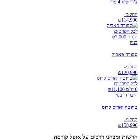
צ'רי טיגו 4 פרו
החל מ-
₪
114,990
לכל הפרטים
הנחה ₪
7,000
בנזין
סקודה פאביה
החל מ-
₪
120,990
לכל הפרטים
0 ק"מ ₪
11,100
היברידי בנזין
טויוטה יאריס קרוס
החל מ-
₪
158,990
חדשות ומבחני דרכים על
אופל קורסה