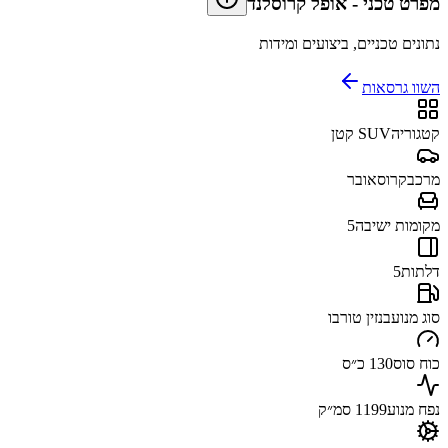
מפרט טכני
-
אופל קרוסלנד
נתונים טכניים, ביצועים ומידות
השוו גרסאות
קטגוריה
SUV קטן
מרכב
קרוסאובר
מקומות ישיבה
5
דלתות
5
סוג מנוע
בנזין טורבו
כוח סוס
130 כ״ס
נפח מנוע
1199 סמ״ק