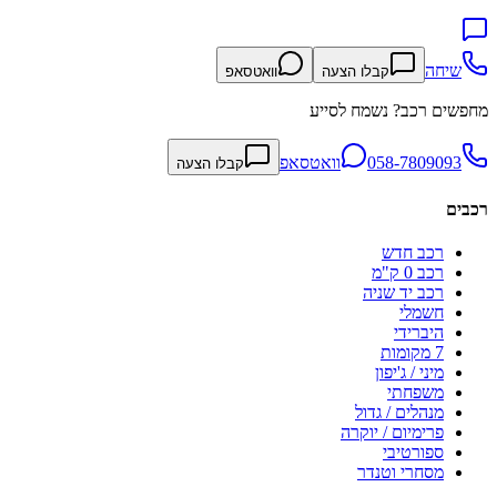
שיחה
קבלו הצעה
וואטסאפ
מחפשים רכב? נשמח לסייע
058-7809093
וואטסאפ
קבלו הצעה
רכבים
רכב חדש
רכב 0 ק"מ
רכב יד שניה
חשמלי
היברידי
7 מקומות
מיני / ג'יפון
משפחתי
מנהלים / גדול
פרימיום / יוקרה
ספורטיבי
מסחרי וטנדר