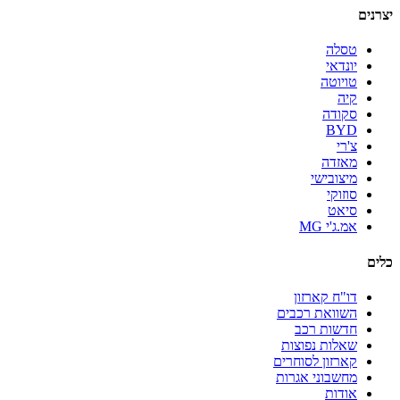
יצרנים
טסלה
יונדאי
טויוטה
קיה
סקודה
BYD
צ'רי
מאזדה
מיצובישי
סוזוקי
סיאט
אמ.ג'י MG
כלים
דו"ח קארזון
השוואת רכבים
חדשות רכב
שאלות נפוצות
קארזון לסוחרים
מחשבוני אגרות
אודות