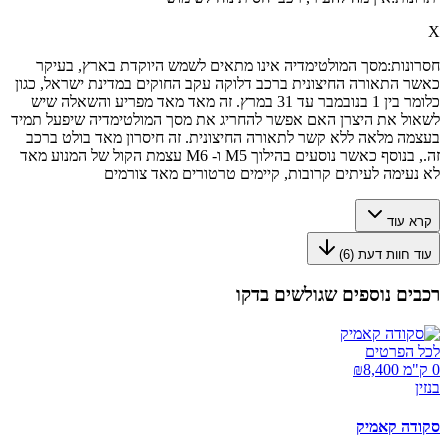
X
חסרונות:
מסך המולטימדיה אינו מתאים לשמש היוקדת בארץ, בעיקר
כאשר התאורה החיצונית ברכב דלוקה עקב החוקים במדינת ישראל, כגון
כלומר בין 1 בנובמבר עד 31 במרץ. זה מאד מאד מפריע והשאלה שיש
לשאול את היצרן האם אפשר להחריג את מסך המולטימדיה שיפעל תמיד
בעצמה מלאה ללא קשר לתאורה החיצונית. זה חיסרון מאד בולט ברכב
זה., בנוסף כאשר נוסעים בהילוך M5 ו- M6 עצמת הקול של המנוע מאד
לא נעימה לעיתים קרובות, קיימים טרטורים מאד צורמים
קרא עוד
עוד חוות דעת (
6
)
רכבים נוספים שגולשים בדקו
לכל הפרטים
0 ק"מ ₪
8,400
בנזין
סקודה קאמיק