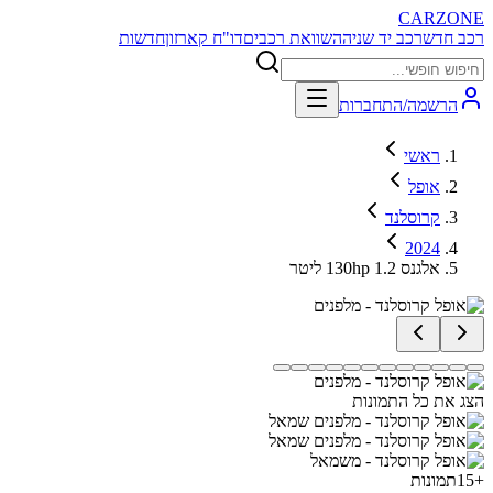
CARZONE
רכב חדש
רכב יד שניה
השוואת רכבים
דו"ח קארזון
חדשות
הרשמה/התחברות
ראשי
אופל
קרוסלנד
2024
אלגנס 130hp 1.2 ליטר
הצג את כל התמונות
+
15
תמונות