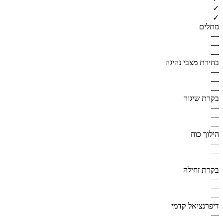
✓
✓
מתלים
—
—
—
בחירת מצבי נהיגה
—
—
—
בקרת שיגור
—
—
—
הילוך כוח
—
—
—
בקרת זחילה
—
—
—
דיפרנציאל קדמי
—