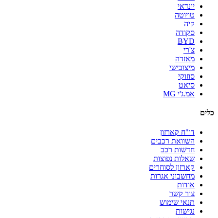
יונדאי
טויוטה
קיה
סקודה
BYD
צ'רי
מאזדה
מיצובישי
סוזוקי
סיאט
אמ.ג'י MG
כלים
דו"ח קארזון
השוואת רכבים
חדשות רכב
שאלות נפוצות
קארזון לסוחרים
מחשבוני אגרות
אודות
צור קשר
תנאי שימוש
נגישות