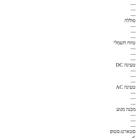
—
—
—
סוללה
—
—
—
טווח חשמלי
—
—
—
טעינה DC
—
—
—
טעינה AC
—
—
—
מבנה מנוע
—
—
—
סטארט-סטופ
✓