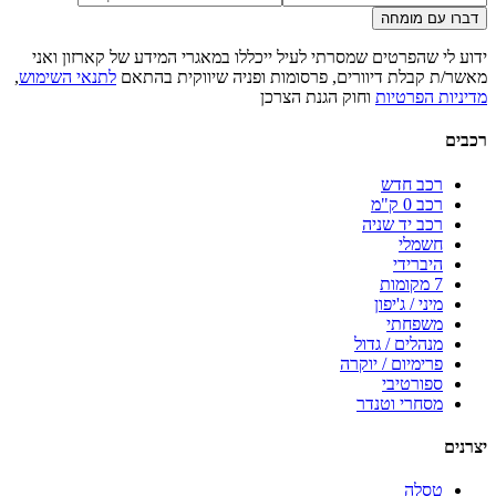
דברו עם מומחה
ידוע לי שהפרטים שמסרתי לעיל ייכללו במאגרי המידע של קארזון ואני
מאשר/ת קבלת דיוורים, פרסומות ופניה שיווקית בהתאם
לתנאי השימוש
,
מדיניות הפרטיות
וחוק הגנת הצרכן
רכבים
רכב חדש
רכב 0 ק"מ
רכב יד שניה
חשמלי
היברידי
7 מקומות
מיני / ג'יפון
משפחתי
מנהלים / גדול
פרימיום / יוקרה
ספורטיבי
מסחרי וטנדר
יצרנים
טסלה